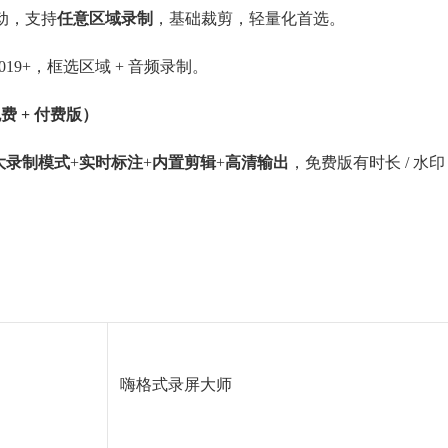
 启动，支持
任意区域录制
，基础裁剪，轻量化首选。
019+，框选区域 + 音频录制。
费 + 付费版）
 大录制模式
+
实时标注
+
内置剪辑
+
高清输出
，免费版有时长 / 水印
嗨格式录屏大师