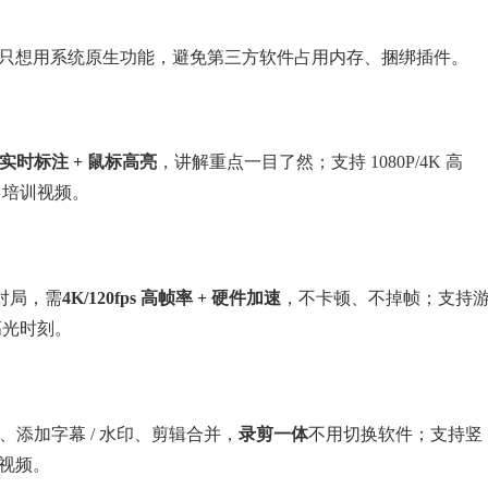
只想用系统原生功能，避免第三方软件占用内存、捆绑插件。
 实时标注 + 鼠标高亮
，讲解重点一目了然；支持 1080P/4K 高
、培训视频。
竞对局，需
4K/120fps 高帧率 + 硬件加速
，不卡顿、不掉帧；支持
高光时刻。
画、添加字幕 / 水印、剪辑合并，
录剪一体
不用切换软件；支持竖
手视频。