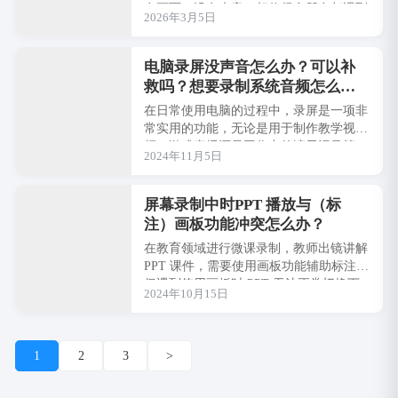
有画面，没有声音！相信很多朋友都遇到
2026年3月5日
过这种崩溃时刻。录屏没声音，是新手最
常踩的坑···
电脑录屏没声音怎么办？可以补
救吗？想要录制系统音频怎么
录？
在日常使用电脑的过程中，录屏是一项非
常实用的功能，无论是用于制作教学视
频、游戏直播还是工作中的演示记录等。
2024年11月5日
然而有时我们会遇到录屏没有声音的尴尬
情况，这可···
屏幕录制中时PPT 播放与（标
注）画板功能冲突怎么办？
在教育领域进行微课录制，教师出镜讲解
PPT 课件，需要使用画板功能辅助标注，
但遇到使用画板时 PPT 无法正常切换下
2024年10月15日
一页或动画的情况。——这是有一位用···
1
2
3
>