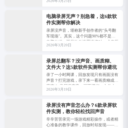
2026年3月25日
你电脑的问题，而是软件设置没搞对，或
者压根没···
电脑录屏无声？别急着，这6款软
件实测帮你解决
录屏没声音，堪称新手创作者的“头号翻
车现场”。其实，这个问题90%都不是你
电脑的锅，而是软件设置没搞对，或者压
2026年3月20日
根没用对工具。今天我就从“解决录屏无
声”这···
录屏总翻车？没声音、画质糊、
文件大？这5款软件实测帮你避坑
录了一小时网课，回放发现只有画面没有
声音？打完游戏，录下来一看画质糊成马
赛克？ 录屏没声音、画面模糊、文件太
2026年3月19日
大，堪称新手创作者的“三大翻车现场”。
今天我···
录屏没有声音怎么办？6款录屏软
件实测，教你轻松找回声音
辛辛苦苦录完一场游戏精彩操作，或者精
心准备的教学课件，回放时却发现——只