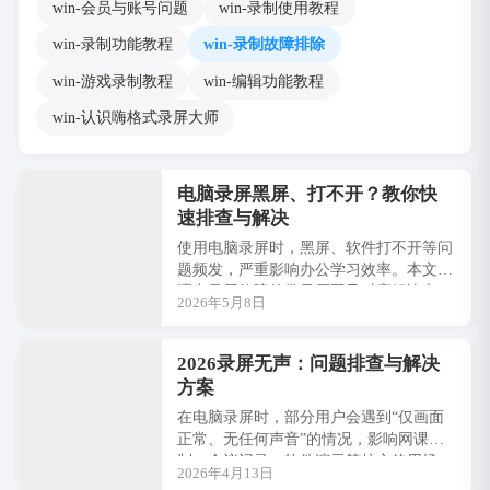
win-会员与账号问题
win-录制使用教程
win-录制功能教程
win-录制故障排除
win-游戏录制教程
win-编辑功能教程
win-认识嗨格式录屏大师
电脑录屏黑屏、打不开？教你快
速排查与解决
使用电脑录屏时，黑屏、软件打不开等问
题频发，严重影响办公学习效率。本文梳
理出录屏故障的常见原因及对应解决办
2026年5月8日
法，无需专业技术，新手可快速排查，一
文解锁稳定···
2026录屏无声：问题排查与解决
方案
在电脑录屏时，部分用户会遇到“仅画面
正常、无任何声音”的情况，影响网课录
制、会议记录、软件演示等核心使用场
2026年4月13日
景。今天特整理以下专属排查指南，无需