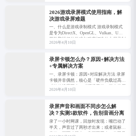
专业技术知···
2026游戏录屏模式使用指南，解
决游戏录屏难题
一、什么是游戏录制模式 游戏录制模式
是专为DirectX、OpenGL、Vulkan、UWP
等引擎运行的游戏与程序打造的专属录制
2026年4月10日
方案，专为高帧率、低延迟···
录屏卡顿怎么办？原因+解决方法
+专属解决方案
一、录屏卡顿：原因+对应解决方法 录屏
卡顿并非偶然，核心是「硬件负载过高」
「软件设置不当」「环境干扰」三大类原
2026年4月10日
因，具体表现及可落地的解决方法如下，
新手也···
录屏声音和画面不同步怎么解
决？实测5款软件，告别音画分离
录了一小时网课，回放时发现：嘴巴动了
半天，声音过了两秒才出来；或者鼠标点
完了，画面才跟上。音画不同步，真不是