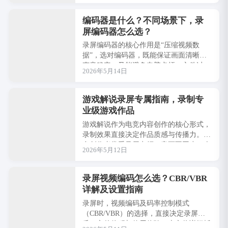
编码器是什么？不同场景下，录
屏编码器怎么选？
录屏编码器的核心作用是“压缩视频数
据”，选对编码器，既能保证画面清晰、
声音稳定，又能避免电脑卡顿、文件过
2026年5月14日
大。核心原则先记好：硬件编码（硬编）
优先保流畅，···
游戏解说录屏专属指南，录制专
业级游戏作品
游戏解说作为电竞内容创作的核心形式，
录制效果直接决定作品质感与传播力。许
多创作者常受录屏卡顿、音画不同步、人
2026年5月12日
声与游戏音效混杂、操作标注不清晰等问
题困扰。···
录屏视频编码怎么选？CBR/VBR
详解及设置指南
录屏时，视频编码及码率控制模式
（CBR/VBR）的选择，直接决定录屏画
质、文件体积与使用体验。本文将详细拆