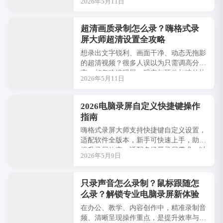
2026年5月11日
解CBR、VBR的核心区别、适用场景，以
及在录···
超清画质录制怎么录？嗨格式录
屏大师超清设置全攻略
想录出文字锐利、画面干净、动态无拖影
的超清视频？很多人误以为只需调高分辨
率，却忽略编码器、码率与硬件加速的协
2026年5月11日
同设置，导致画质不达标、文件过大或电
脑卡顿。···
2026电脑录屏自定义快捷键操作
指南
嗨格式录屏大师支持快捷键自定义设置，
适配软件全版本，新手可快速上手，助力
提升录屏效率，适配多场景录屏需求。以
2026年5月9日
下详细说明自定义快捷键的优势、默认快
捷键、操···
只录声音怎么录制？鼠标跟随怎
么录？解锁专业电脑录屏新体验
在办公、教学、内容创作中，精准录制音
频、清晰呈现操作重点，是提升效率与专