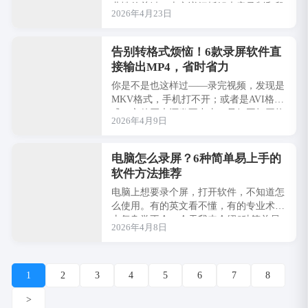
业性的关键。本文详细拆解声音录制和鼠
2026年4月23日
标跟随两大模式的功能亮点，助力职场
人、教师、···
告别转格式烦恼！6款录屏软件直
接输出MP4，省时省力
你是不是也这样过——录完视频，发现是
MKV格式，手机打不开；或者是AVI格
式，文件巨大还发不出去。只好再打开格
2026年4月9日
式转换工具，等半天转成MP4，浪费时间
还损···
电脑怎么录屏？6种简单易上手的
软件方法推荐
电脑上想要录个屏，打开软件，不知道怎
么使用。有的英文看不懂，有的专业术语
太复杂学不会，今天我来介绍6种简单易
2026年4月8日
上手的录屏方法，从国产到开源，每一种
都操作简···
1
2
3
4
5
6
7
8
>