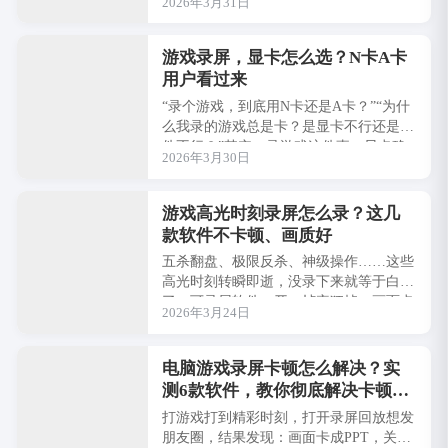
2026年3月31日
乐完全听不见。今天我就用5款软件，帮
你解决这···
游戏录屏，显卡怎么选？N卡A卡
用户看过来
“录个游戏，到底用N卡还是A卡？”“为什
么我录的游戏总是卡？是显卡不行还是软
件不行？”其实，录游戏这件事，显卡确
2026年3月30日
实很重要，但更重要的是——你用对了软
件，···
游戏高光时刻录屏怎么录？这几
款软件不卡顿、画质好
五杀翻盘、极限反杀、神级操作……这些
高光时刻转瞬即逝，没录下来就等于白打
了。可录屏软件一开，帧率狂掉、画面卡
2026年3月24日
顿，操作都变形了，还怎么秀？今天我就
用5款录···
电脑游戏录屏卡顿怎么解决？实
测6款软件，教你彻底解决卡顿问
题
打游戏打到精彩时刻，打开录屏回放想发
朋友圈，结果发现：画面卡成PPT，关键