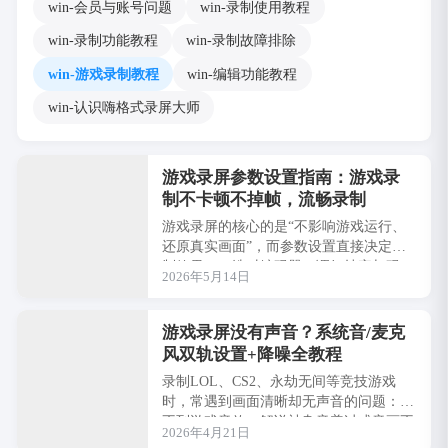
win-会员与账号问题
win-录制使用教程
win-录制功能教程
win-录制故障排除
win-游戏录制教程
win-编辑功能教程
win-认识嗨格式录屏大师
游戏录屏参数设置指南：游戏录
制不卡顿不掉帧，流畅录制
游戏录屏的核心的是“不影响游戏运行、
还原真实画面”，而参数设置直接决定录
制效果——选对编码器、调好帧率与码
2026年5月14日
率，既能捕捉游戏高光瞬间，又能避免掉
帧、卡顿、···
游戏录屏没有声音？系统音/麦克
风双轨设置+降噪全教程
录制LOL、CS2、永劫无间等竞技游戏
时，常遇到画面清晰却无声音的问题：录
不到游戏音效、解说被杂音盖过或音画不
2026年4月21日
同步。嗨格式录屏大师针对性优化，无需