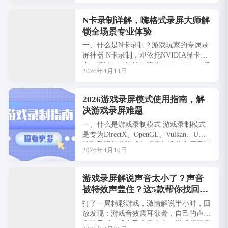
复杂调···
N卡录制详解，嗨格式录屏大师解
锁全场景专业体验
一、什么是N卡录制？游戏玩家的专属录
屏神器 N卡录制，即依托NVIDIA显卡算
力，通过GFE软件内置的ShadowPlay（后
2026年4月14日
期升级为NVIDIA Sh···
2026游戏录屏模式使用指南，解
决游戏录屏难题
一、什么是游戏录制模式 游戏录制模式
是专为DirectX、OpenGL、Vulkan、UWP
等引擎运行的游戏与程序打造的专属录制
2026年4月10日
方案，专为高帧率、低延迟···
游戏录屏解说声音太小了？声音
被特效声盖住？这5款帮你找回平
衡
打了一局精彩游戏，激情解说半小时，回
放发现：游戏音效震耳欲聋，自己的声音
像蚊子叫。或自己声音太大，游戏背景音