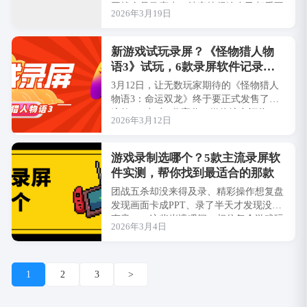
团战全是马赛克，帧率掉得连自己都看不
2026年3月19日
下去？或者明明电脑配置不低，
i7+RTX3···
新游戏试玩录屏？《怪物猎人物
语3》试玩，6款录屏软件记录精
彩
3月12日，让无数玩家期待的《怪物猎人
物语3：命运双龙》终于要正式发售了。
这款IGN打出9分高分、媒体综合评价86
2026年3月12日
分的作品，被评价为“将怪物猎人核心循
环···
游戏录制选哪个？5款主流录屏软
件实测，帮你找到最适合的那款
团战五杀却没来得及录、精彩操作想复盘
发现画面卡成PPT、录了半天才发现没有
声音……这些崩溃瞬间，相信每个游戏玩
2026年3月4日
家都经历过。想把自己的高光时刻分享到
抖音、···
1
2
3
>