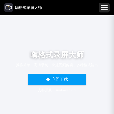
嗨格式录屏大师
操作简单，高清录制，快捷视频剪辑，多种格式输出
立即下载

支持系统：Android / iOS