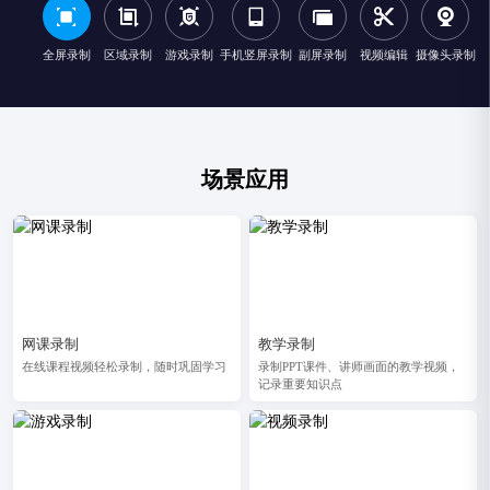






全屏录制
区域录制
游戏录制
手机竖屏录制
副屏录制
视频编辑
摄像头录制
场景应用
网课录制
教学录制
在线课程视频轻松录制，随时巩固学习
录制PPT课件、讲师画面的教学视频，
记录重要知识点