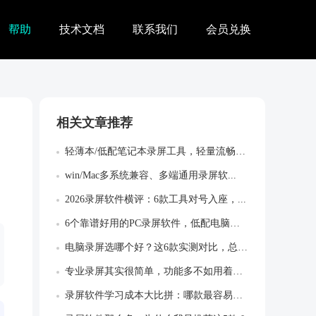
帮助
技术文档
联系我们
会员兑换
相关文章推荐
轻薄本/低配笔记本录屏工具，轻量流畅不卡...
win/Mac多系统兼容、多端通用录屏软...
2026录屏软件横评：6款工具对号入座，...
6个靠谱好用的PC录屏软件，低配电脑运行...
电脑录屏选哪个好？这6款实测对比，总有一...
专业录屏其实很简单，功能多不如用着顺，别...
录屏软件学习成本大比拼：哪款最容易上手？