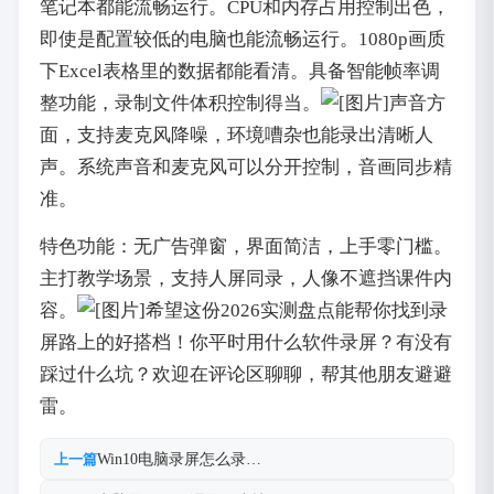
笔记本都能流畅运行。CPU和内存占用控制出色，
即使是配置较低的电脑也能流畅运行。1080p画质
下Excel表格里的数据都能看清。具备智能帧率调
整功能，录制文件体积控制得当。
声音方
面，支持麦克风降噪，环境嘈杂也能录出清晰人
声。系统声音和麦克风可以分开控制，音画同步精
准。
特色功能：无广告弹窗，界面简洁，上手零门槛。
主打教学场景，支持人屏同录，人像不遮挡课件内
容。
希望这份2026实测盘点能帮你找到录
屏路上的好搭档！你平时用什么软件录屏？有没有
踩过什么坑？欢迎在评论区聊聊，帮其他朋友避避
雷。
Win10电脑录屏怎么录…
上一篇