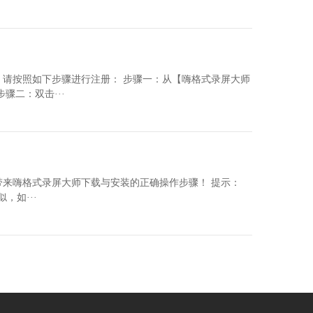
请按照如下步骤进行注册： 步骤一：从【嗨格式录屏大师
骤二：双击···
来嗨格式录屏大师下载与安装的正确操作步骤！ 提示：
，如···