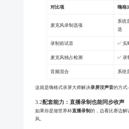
对比项
嗨格
系统音
麦克风录制选项
选
录制前试音
✅ 
麦克风独占检测
✅ 
音频混合
系统
这就是嗨格式录屏大师解决
录屏没声音
的方式
3.2
配套能力：直播录制也能同步收声
如果你是做世界杯
直播录制
的，边看比赛边解
风。