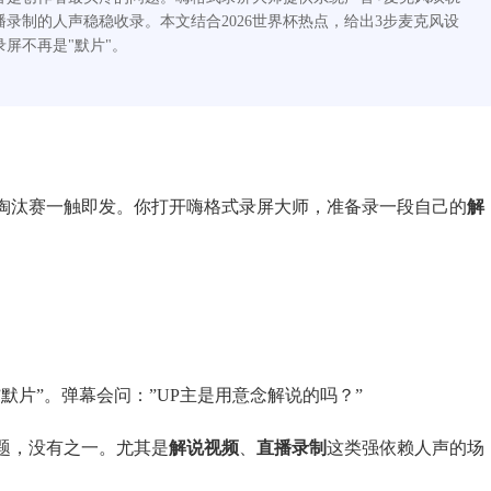
录制的人声稳稳收录。本文结合2026世界杯热点，给出3步麦克风设
屏不再是"默片"。
，淘汰赛一触即发。你打开嗨格式录屏大师，准备录一段自己的
解
默片”。弹幕会问：”UP主是用意念解说的吗？”
题，没有之一。尤其是
解说视频
、
直播录制
这类强依赖人声的场