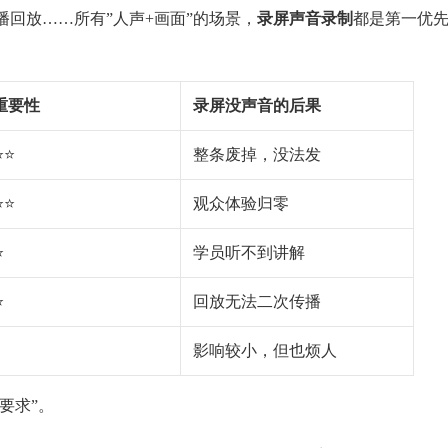
回放……所有”人声+画面”的场景，
录屏声音录制
都是第一优
重要性
录屏没声音的后果
⭐⭐
整条废掉，没法发
⭐⭐
观众体验归零
⭐
学员听不到讲解
⭐
回放无法二次传播
影响较小，但也烦人
要求”。