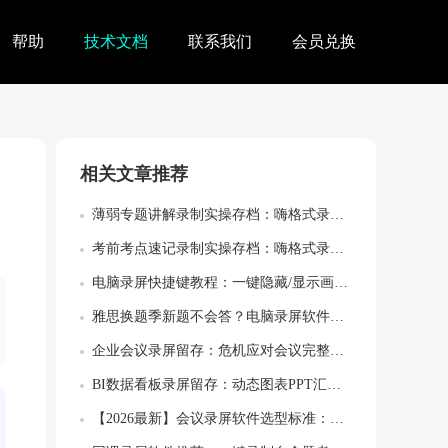
帮助
技术文档
联系我们
会员兑换
相关文章推荐
薄弱专题讲解录制实操存档：嗨格式录屏大师...
考前考点速记录制实操存档：嗨格式录屏大师...
电脑录屏快捷键教程：一键隐藏/显示画板，...
雅思换题季新题不会答？电脑录屏软件画中画...
企业会议录屏留存：危机应对会议完整决策留...
BI数据看板录屏留存：动态图表PPT汇报...
【2026最新】会议录屏软件选型标准：录...