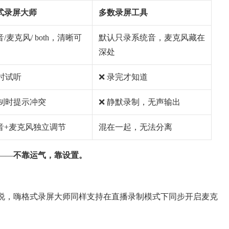
式录屏大师
多数录屏工具
/麦克风/ both，清晰可
默认只录系统音，麦克风藏在
深处
实时试听
❌ 录完才知道
录制时提示冲突
❌ 静默录制，无声输出
音+麦克风独立调节
混在一起，无法分离
——
不靠运气，靠设置。
说，嗨格式录屏大师同样支持在直播录制模式下同步开启麦克