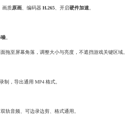
、画质
原画
、编码器
H.265
、开启
硬件加速
。
降噪
。
画面拖至屏幕角落，调整大小与亮度，不遮挡游戏关键区域。
录制，导出通用 MP4 格式。
、双轨音频、可边录边剪、格式通用。