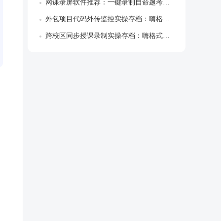
网课录屏软件推荐：一键录制自命题考研院校...
外包项目代码外传监控实操存档：嗨格式屏幕...
跨校区同步授课录制实操存档：嗨格式录屏大...