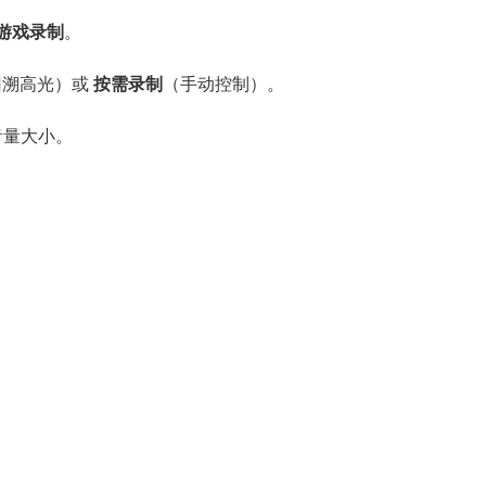
→ 游戏录制
。
回溯高光）或
按需录制
（手动控制）。
音量大小。