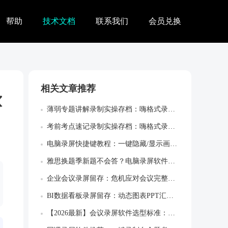
帮助
技术文档
联系我们
会员兑换
相关文章推荐
软
薄弱专题讲解录制实操存档：嗨格式录屏大师...
考前考点速记录制实操存档：嗨格式录屏大师...
电脑录屏快捷键教程：一键隐藏/显示画板，...
雅思换题季新题不会答？电脑录屏软件画中画...
企业会议录屏留存：危机应对会议完整决策留...
BI数据看板录屏留存：动态图表PPT汇报...
【2026最新】会议录屏软件选型标准：录...