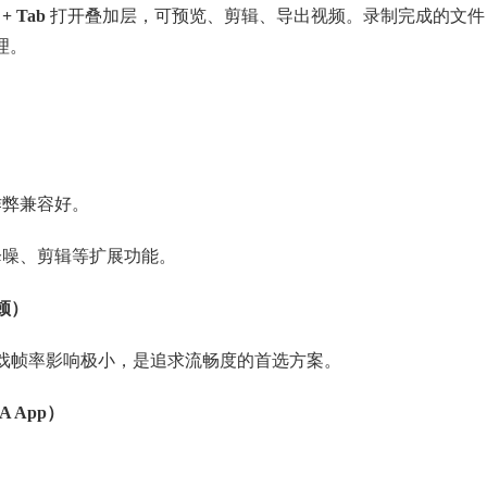
t + Tab
打开叠加层，可预览、剪辑、导出视频。录制完成的文件
理。
作弊兼容好。
降噪、剪辑等扩展功能。
顿）
戏帧率影响极小，是追求流畅度的首选方案。
IA App）
。