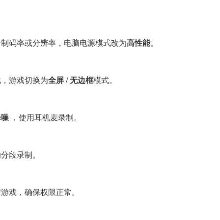
录制码率或分辨率，电脑电源模式改为
高性能
。
戏，游戏切换为
全屏 / 无边框
模式。
降噪
，使用耳机麦录制。
动分段录制。
与游戏，确保权限正常。