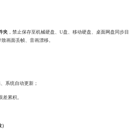
件夹
，禁止保存至机械硬盘、U盘、移动硬盘、桌面网盘同步目
导致画面丢帧、音画漂移。
描、系统自动更新；
误差累积。
致）