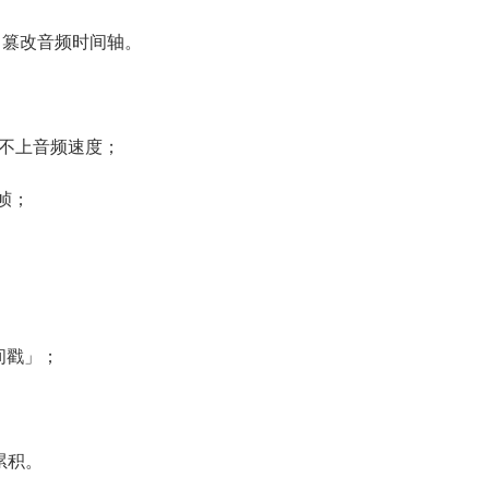
，篡改音频时间轴。
缩跟不上音频速度；
帧；
间戳」；
累积。