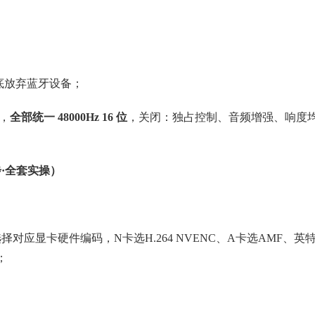
底放弃蓝牙设备；
级，
全部统一 48000Hz 16 位
，关闭：独占控制、音频增强、响度
·全套实操）
应显卡硬件编码，N卡选H.264 NVENC、A卡选AMF、英
；