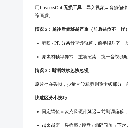
用
LosslessCut 无损工具
：导入视频→音频偏移，
缩画质。
情况 2：越往后偏移越严重（前后错位不一样
剪映 / PR 分离音视频轨道，前半段对齐
原素材帧率异常：重新渲染，统一音视频
情况 3：断断续续忽快忽慢
原片存在丢帧，少量片段裁剪删除卡顿部分，
快速区分小技巧
固定错位＝麦克风硬件延迟→前期调偏移
越来越歪＝采样率 / 硬盘 / 编码问题→下