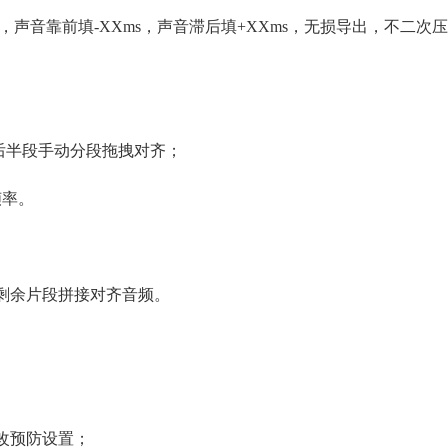
声音靠前填-XXms，声音滞后填+XXms，无损导出，不二次压
）
，后半段手动分段拖拽对齐；
帧率。
剩余片段拼接对齐音频。
；
次改预防设置；