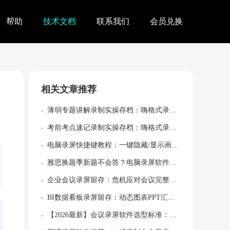
帮助
技术文档
联系我们
会员兑换
相关文章推荐
薄弱专题讲解录制实操存档：嗨格式录屏大师...
考前考点速记录制实操存档：嗨格式录屏大师...
电脑录屏快捷键教程：一键隐藏/显示画板，...
雅思换题季新题不会答？电脑录屏软件画中画...
企业会议录屏留存：危机应对会议完整决策留...
BI数据看板录屏留存：动态图表PPT汇报...
【2026最新】会议录屏软件选型标准：录...