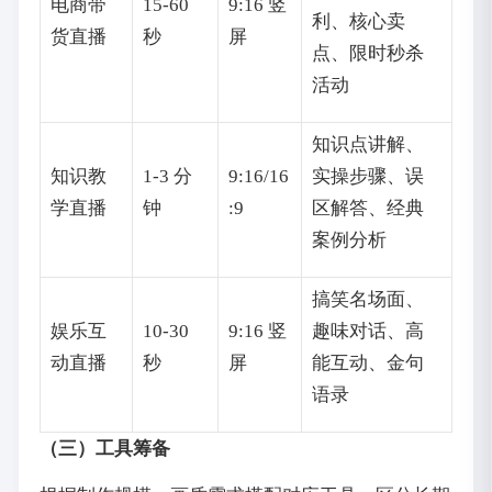
电商带
15-60
9:16 竖
利、核心卖
货直播
秒
屏
点、限时秒杀
活动
知识点讲解、
知识教
1-3 分
9:16/16
实操步骤、误
学直播
钟
:9
区解答、经典
案例分析
搞笑名场面、
娱乐互
10-30
9:16 竖
趣味对话、高
动直播
秒
屏
能互动、金句
语录
（三）工具筹备