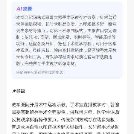
本文介绍嗨格式录屏大师手术示教存档方案，针对普通
录屏画质模糊、长时录制易崩溃、水印遮挡术野、断网
丢失素材等痛点，对比三种录制模式，主推窗口锁定录
制；依托 4K 高清、断点续录、实时标注、智能压缩等
功能，适配各类外科、微创手术教学存档，可用于医学
生观摩、技能考核、院内资料库搭建，是医院手术示教
录制专用工具，有教学存档需求可前往官网下载商用
版，完整留存手术教学影像素材。
摘要由平台通过智能技术生成
📌导语
教学医院开展术中远程示教、手术室直播教学时，普遍
需要完整留存手术全程影像，供规培医师、医学生课后
反复观摩拆解操作要点。传统录制方式存在诸多短板：
普通录屏自带水印遮挡术野关键操作、长时间手术录制