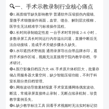
🔍
一、手术示教录制行业核心痛点
🔴1.画质细节缺失影响教学 普通软件压缩损伤内窥镜、
显微手术细微操作画面，血管、缝合、解剖层次模糊，
医学生无法精准学习标准操作流程。
🔴2.长时间录制稳定性差 一台手术时常持续 2–6 小时，
多数录屏工具长时间运行内存溢出闪退，直播中断后无
法自动接续，造成手术关键步骤永久缺失。
🔴3.水印遮挡术野画面 通用录屏导出自带品牌水印，遮
挡手术操作区域，视频无法直接用于院内教学存档、学
术研讨。
🔴4.医疗影像归档压力大 4K 手术原片体积巨大，批量存
储占用服务器大量空间，缺少智能压缩功能，不利于科
室长期分类归档管理。
🔴5.网络波动导致素材报废 手术室直播网络偶发波动、
断流，常规录屏直接终止录制，无断点续录机制，珍贵
教学案例丢失。
🔴6.缺少教学标注工具 回看手术视频时无法实时标记切