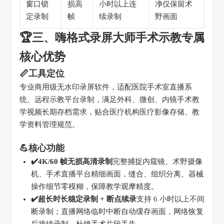
窗口锁
损高
小时以上连
净仅保留术
定录制
帧
续录制
野画面
🏆三、嗨格式录屏大师手术示教专属
核心优势
📏工具定位
专业商用级无水印录屏软件，适配医院手术室直播系
统、远程示教平台录制，满足外科、微创、内镜手术教
学视频长期存档需求，贴合医疗机构医疗影像存储、教
学资料管理规范。
💪核心功能
✔️4K/60 帧无损高清录制
完整捕捉内窥镜、术野摄像
机、手术直播平台精细画面，缝合、组织分离、器械
操作细节零模糊，保障教学观摩精度。
✔️超长时长稳定录制 + 断点续录
支持 6 小时以上不间
断录制；直播网络临时中断自动缓存画面，网络恢复