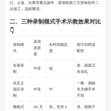
口、止血、分离等重点操作，需借助第三方剪辑软件二
次加工，流程繁琐。
二、三种录制模式手术示教效果对比
👇️
高清
录制模
长时间稳定
医疗归档适
还原
式
度
配性
度
全屏录
差，画面冗
中等
低
制
余杂乱
自定义
一般，易缺
选区录
中等
中
失关键手术
制
片段
嗨格式
4K 无
高，支持 6
优，画面干