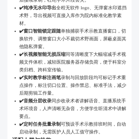
后接续录制，杜绝手术片段丢失。
✔️纯净无水印导出
全程无软件 logo、无弹窗水印遮挡
术野，导出视频可直接入库作为院内标准化教学素
材。
✔️窗口智能锁定跟随
单独捕获手术示教直播窗口，切
换软件、调整窗口大小不裁切术野画面，屏蔽桌面其
他隐私弹窗。
✔️长视频智能无损压缩
同等清晰度下大幅缩减手术视
频文件体积，减轻医院服务器存储负荷，便于科室分
类归档、跨科室传输。
✔️实时教学标注画笔
录制与回放阶段均可标记手术重
点操作，标注切口位置、操作禁忌、标准手法，减少
后期剪辑工作量。
✔️音频分层收录
同步收录术者讲解语音、直播系统手
术环境音，人声清晰无杂音，方便学生听清术中讲解
要点。
✔️定时任务批量录制
可预设手术示教排班时间，自动
启动录制，无需医护人员人工值守操作。