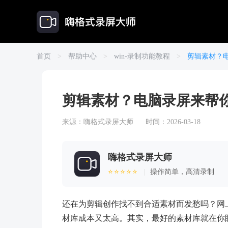
首页
>
帮助中心
>
win-录制功能教程
>
剪辑素材？
剪辑素材？电脑录屏来帮
来源：
嗨格式录屏大师
时间：2026-03-18
嗨格式录屏大师
⭐⭐⭐⭐⭐
|
操作简单，高清录制
还在为剪辑创作找不到合适素材而发愁吗？网
材库成本又太高。其实，最好的素材库就在你