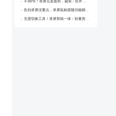
不用PR！录屏完直接剪，裁剪 / 合并 ...
告别录屏没重点，录屏鼠标跟随功能精准聚焦...
无需切换工具！录屏剪辑一体：轻量剪辑+字...