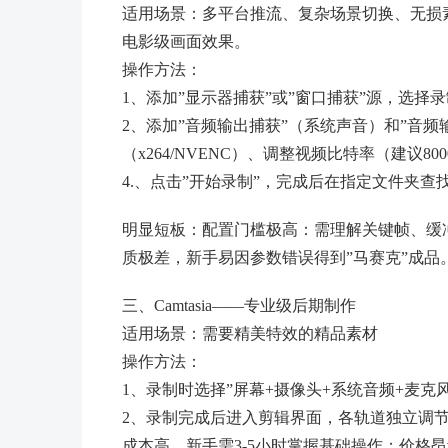
适用场景：多平台推流、复杂场景切换、无损
电影级画面效果。
操作方法：
1、添加”显示器捕获”或”窗口捕获”源，选择
2、添加”音频输出捕获”（系统声音）和”音频
（x264/NVENC）、调整视频比特率（建议8
4.、点击”开始录制”，完成后在指定文件夹查
明显短板：配置门槛极高：需理解关键帧、缓冲
质极差，新手易因参数错误得到”马赛克”成品
三、Camtasia——专业级后期制作
适用场景：需要精美特效的精品素材
操作方法：
1、录制时选择”屏幕+摄像头+系统音频+麦克
2、录制完成后进入剪辑界面，各轨道独立调
成本高，新手需3-5小时掌握基础操作；价格