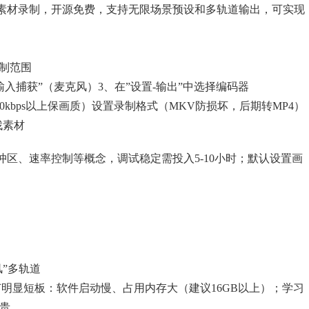
素材录制，开源免费，支持无限场景预设和多轨道输出，可实现
录制范围
输入捕获”（麦克风）
3、在”设置-输出”中选择编码器
000kbps以上保画质）设置录制格式（MKV防损坏，后期转MP4）
找素材
区、速率控制等概念，调试稳定需投入5-10小时；默认设置画
。
风”多轨道
节
明显短板：软件启动慢、占用内存大（建议16GB以上）；学习
昂贵。