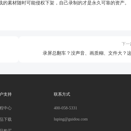
载的素材随时可能侵权下架，自己录制的才是永久可靠的资产。
下一
录屏总翻车？没声音、画质糊、文件大？这5.
户支持
联系方式
程中心
400-058-5331
luping@guidou.com
品下载
品购买