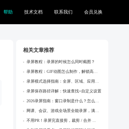
帮助
技术文档
联系我们
会员兑换
相关文章推荐
录屏教程：录屏的时候怎么同时截图？
录屏教程：GIF动图怎么制作，解锁高效创...
录屏模式选择指南：全屏、区域、应用窗口怎...
录屏保存路径详解：快速查找+自定义设置
2026录屏指南：窗口录制是什么？怎么使...
网课、会议、游戏全场景全能录屏，满足所有...
不用PR！录屏完直接剪，裁剪 / 合并 ...