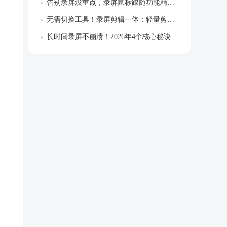
告别录屏没重点，录屏鼠标跟随功能精准聚焦...
无需切换工具！录屏剪辑一体：轻量剪辑+字...
长时间录屏不崩溃！2026年4个核心秘诀...