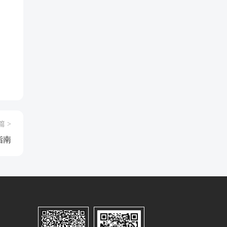
，
篇 >
指南