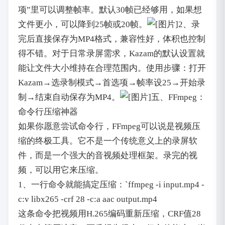
项”里可以调整帧率。默认30帧已经够用，如果想
文件更小，可以降到25帧或20帧。
2、录
完后直接保存为MP4格式，兼容性好，体积也控制
得不错。对于日常录屏需求，Kazam的默认设置就
能让文件大小维持在合理范围内。使用步骤：打开
Kazam→选录制模式→首选项→帧率设25→开始录
制→结束自动保存为MP4。
五、FFmpeg：
命令行压缩神器
如果你愿意尝试命令行，FFmpeg可以说是视频压
缩的终极工具。它不是一个传统意义上的录屏软
件，而是一个强大的音视频处理框架。录完的视
频，可以用它来压缩。
1、一行命令就能搞定压缩：`ffmpeg -i input.mp4 -
c:v libx265 -crf 28 -c:a aac output.mp4
这条命令把视频用H.265编码重新压缩，CRF值28