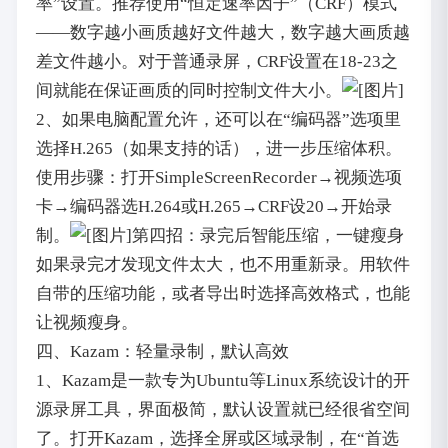
率”设置。推荐使用“恒定速率因子”（CRF）模式
——数字越小画质越好文件越大，数字越大画质越
差文件越小。对于普通录屏，CRF设置在18-23之
间就能在保证画质的同时控制文件大小。
2、如果电脑配置允许，还可以在“编码器”选项里
选择H.265（如果支持的话），进一步压缩体积。
使用步骤：打开SimpleScreenRecorder→视频选项
卡→编码器选H.264或H.265→CRF设20→开始录
制。
第四招：录完后智能压缩，一键瘦身
如果录完才发现文件太大，也不用重新录。用软件
自带的压缩功能，或者导出时选择高效格式，也能
让视频瘦身。
四、Kazam：轻量录制，默认高效
1、Kazam是一款专为Ubuntu等Linux系统设计的开
源录屏工具，界面极简，默认设置就已经很省空间
了。打开Kazam，选择全屏或区域录制，在“首选