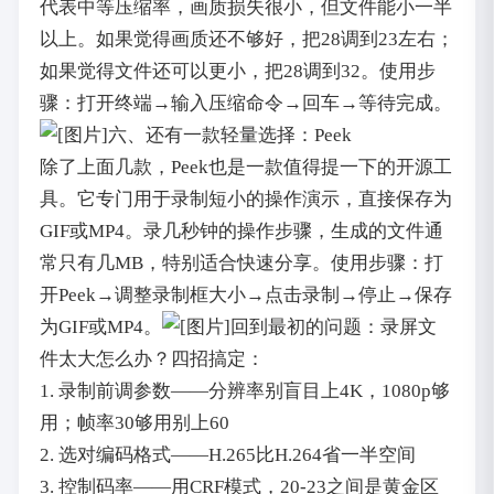
代表中等压缩率，画质损失很小，但文件能小一半
以上。如果觉得画质还不够好，把28调到23左右；
如果觉得文件还可以更小，把28调到32。使用步
骤：打开终端→输入压缩命令→回车→等待完成。
六、还有一款轻量选择：Peek
除了上面几款，Peek也是一款值得提一下的开源工
具。它专门用于录制短小的操作演示，直接保存为
GIF或MP4。录几秒钟的操作步骤，生成的文件通
常只有几MB，特别适合快速分享。使用步骤：打
开Peek→调整录制框大小→点击录制→停止→保存
为GIF或MP4。
回到最初的问题：录屏文
件太大怎么办？四招搞定：
1. 录制前调参数——分辨率别盲目上4K，1080p够
用；帧率30够用别上60
2. 选对编码格式——H.265比H.264省一半空间
3. 控制码率——用CRF模式，20-23之间是黄金区