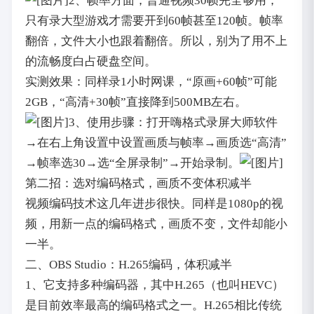
2、帧率方面，普通视频30帧完全够用，
只有录大型游戏才需要开到60帧甚至120帧。帧率
翻倍，文件大小也跟着翻倍。所以，别为了用不上
的流畅度白占硬盘空间。
实测效果：同样录1小时网课，“原画+60帧”可能
2GB，“高清+30帧”直接降到500MB左右。
3、使用步骤：打开嗨格式录屏大师软件
→在右上角设置中设置画质与帧率→画质选“高清”
→帧率选30→选“全屏录制”→开始录制。
第二招：选对编码格式，画质不变体积减半
视频编码技术这几年进步很快。同样是1080p的视
频，用新一点的编码格式，画质不变，文件却能小
一半。
二、OBS Studio：H.265编码，体积减半
1、它支持多种编码器，其中H.265（也叫HEVC）
是目前效率最高的编码格式之一。H.265相比传统