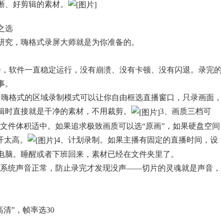
晰、好剪辑的素材。
之选
研究，嗨格式录屏大师就是为你准备的。
播，软件一直稳定运行，没有崩溃、没有卡顿、没有闪退。录完
事。
。嗨格式的区域录制模式可以让你自由框选直播窗口，只录画面
辑时直接就是干净的素材，不用裁剪。
3、画质三档可
率，文件体积适中。如果追求极致画质可以选“原画”，如果硬盘空间
开太高。
4、计划录制。如果主播有固定的直播时间，设
电脑。睡醒或者下班回来，素材已经在文件夹里了。
认系统声音正常，防止录完才发现没声——切片的灵魂就是声音，
清”，帧率选30