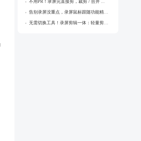
不用PR！录屏完直接剪，裁剪 / 合并 ...
告别录屏没重点，录屏鼠标跟随功能精准聚焦...
无需切换工具！录屏剪辑一体：轻量剪辑+字...
的
，