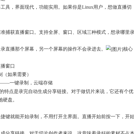
开源录屏工具，界面现代，功能实用。如果你是Linux用户，想做直播切
精准捕获直播窗口。支持全屏、窗口、区域三种模式，想录哪里
只录直播那个屏幕，另一个屏幕的操作不会录进去。
核心
选直播窗口
制（如果需要）
Rec——一键录制，云端存储
，最大的特点是录完自动生成分享链接。对于做切片来说，它还有个优
地硬盘。
快捷键就能开始录制，不用打开主界面。直播开始前按一下，开
。
生成分享链接。对于切片创作者来说，这意味着录好的素材不占