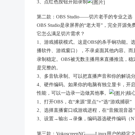
3、点红色按钮开始录制
第二款：OBS Studio——切片老手的专业之选
OBS Studio是录屏界的“老大哥”，完全
它怎么满足切片需求？
1、游戏捕获模式。这是OBS的杀手锏功能。
播软件、游戏窗口），不录桌面其他内容。而
录制稳定。OBS被无数主播用来直播推流，
是完整的。
3、多音轨录制。可以把直播声音和你的解说
4、硬件编码。如果你的电脑有独立显卡，开启
性能，可以一边录一边做其他事。
核
1、打开OBS，在“来源”里点“+”选“游戏捕获”
2、选择直播窗口或游戏进程，在“音频混音器”
3、设置→输出→录像，编码器选硬件编码（NVE
第三款：VokoscreenNG——Linux用户的稳定