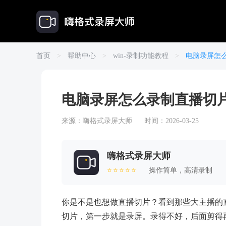
首页
>
帮助中心
>
win-录制功能教程
>
电脑录屏怎
电脑录屏怎么录制直播切
来源：
嗨格式录屏大师
时间：2026-03-25
嗨格式录屏大师
⭐⭐⭐⭐⭐
|
操作简单，高清录制
你是不是也想做直播切片？看到那些大主播的
切片，第一步就是录屏。录得不好，后面剪得