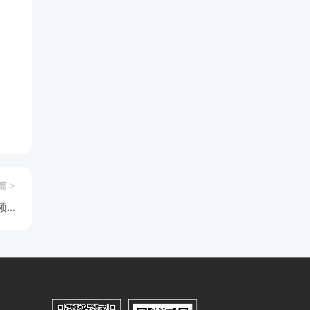
，
篇 >
..