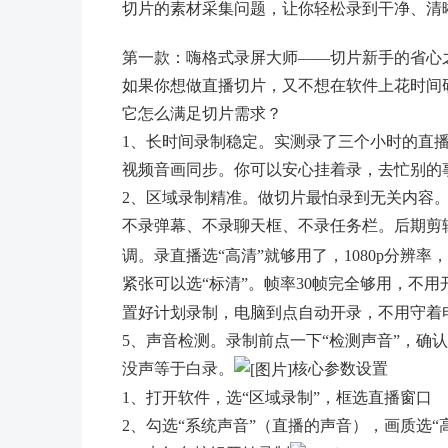
切片的素材采集问题，让你轻松录到干净、清
第一款：嗨格式录屏大师——切片新手的省心
如果你想做直播切片，又不想在软件上花时间
它怎么满足切片需求？
1、长时间录制稳定。实测录了三个小时的直
视频音画同步。你可以安心挂着录，去忙别的
2、区域录制精准。做切片最怕录到无关内容
不录弹幕、不录聊天框、不录任务栏。后期剪
调。录直播选“高清”就够用了，1080p分辨
紧张可以选“标清”。帧率30帧完全够用，不用
置好计划录制，电脑到点自动开录，不用守着
5、声音检测。录制前点一下“检测声音”，确
没声等于白录。
核心参数设置
1、打开软件，选“区域录制”，框选直播窗口
2、勾选“系统声音”（直播的声音），画质选“高