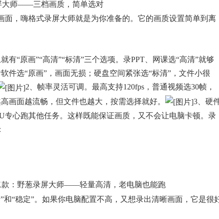
屏大师——三档画质，简单选对
画面，嗨格式录屏大师就是为你准备的。它的画质设置简单到离
“原画”“高清”“标清”三个选项。录PPT、网课选“高清”就够
计软件选“原画”，画面无损；硬盘空间紧张选“标清”，文件小很
2、帧率灵活可调。最高支持120fps，普通视频选30帧，
率越高画面越流畅，但文件也越大，按需选择就好。
3、硬
PU专心跑其他任务。这样既能保证画质，又不会让电脑卡顿。录
：
二款：野葱录屏大师——轻量高清，老电脑也能跑
”和“稳定”。如果你电脑配置不高，又想录出清晰画面，它是很