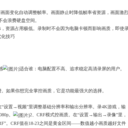
据画面变化自动调整帧率。画面静止时降低帧率省资源，画面激
不会浪费硬盘空间。
MB，资源占用极低。录制时不会因为电脑卡顿而影响画质，即使
优化技巧
感
适合谁：电脑配置不高、追求稳定高清录屏的用户。
开源免费。如果你想完全掌控画质，它是功能最强大的选择。
在“设置→视频”里调整基础分辨率和输出分辨率。录4K游戏，输
80p。
2、CRF模式控画质。在“设置→输出→录像”里，
RF”。CRF值在18-23之间是黄金区间——数值越小画质越好文件