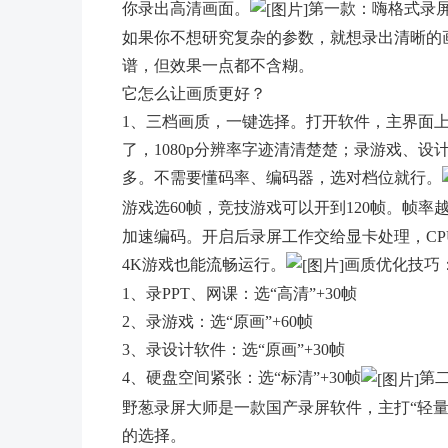
你录出高清画面。
第一款：嗨格式录
如果你不想研究复杂的参数，就想录出清晰的
谱，但效果一点都不含糊。
它怎么让画质更好？
1、三档画质，一键选择。打开软件，主界面上就有
了，1080p分辨率字迹清清楚楚；录游戏、设
多。不需要懂码率、编码器，选对档位就行。
游戏选60帧，竞技游戏可以开到120帧。帧
加速编码。开启后录屏工作交给显卡处理，C
4K游戏也能流畅运行。
画质优化技巧
1、录PPT、网课：选“高清”+30帧
2、录游戏：选“原画”+60帧
3、录设计软件：选“原画”+30帧
4、硬盘空间紧张：选“标清”+30帧
第
野葱录屏大师是一款国产录屏软件，主打“轻量
的选择。