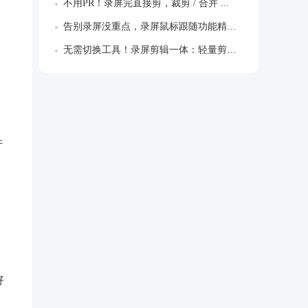
不用PR！录屏完直接剪，裁剪 / 合并 ...
告别录屏没重点，录屏鼠标跟随功能精准聚焦...
无需切换工具！录屏剪辑一体：轻量剪辑+字...
件
好