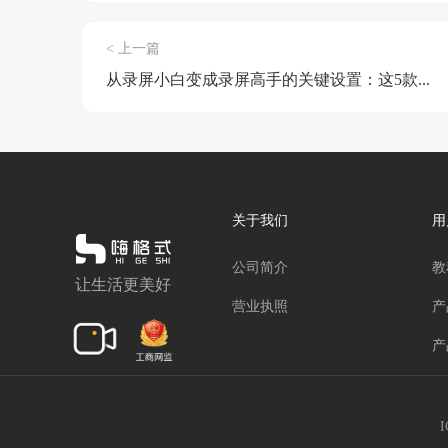
< 上一篇
从录屏小白变成录屏高手的关键设置：这5款...
关于我们
用
公司简介
教
让生活更美好
营业执照
产
产