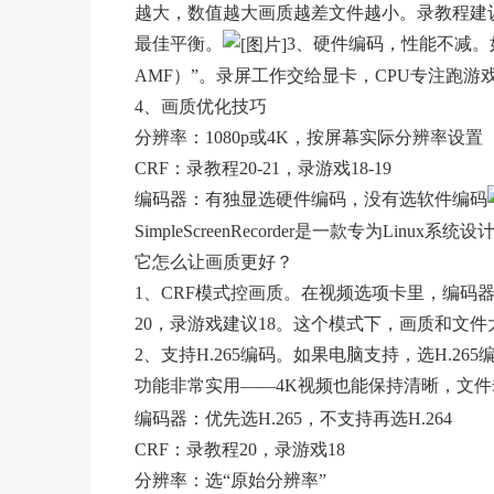
越大，数值越大画质越差文件越小。录教程建议2
最佳平衡。
3、硬件编码，性能不减。
AMF）”。录屏工作交给显卡，CPU专注跑
4、画质优化技巧
分辨率：1080p或4K，按屏幕实际分辨率设置
CRF：录教程20-21，录游戏18-19
编码器：有独显选硬件编码，没有选软件编码
SimpleScreenRecorder是一款专为L
它怎么让画质更好？
1、CRF模式控画质。在视频选项卡里，编码器选H
20，录游戏建议18。这个模式下，画质和文
2、支持H.265编码。如果电脑支持，选H.2
功能非常实用——4K视频也能保持清晰，文
编码器：优先选H.265，不支持再选H.264
CRF：录教程20，录游戏18
分辨率：选“原始分辨率”