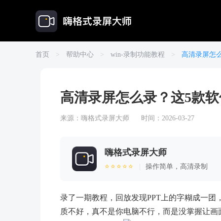
首页
>
帮助中心
>
win-录制功能教程
>
高清录屏怎
高清录屏怎么录？这5款
来源：
嗨格式录屏大师
时间：2026-03-27
嗨格式录屏大师
⭐⭐⭐⭐⭐
|
操作简单，高清录制
录了一期教程，回放发现PPT上的字糊成一
质不好，真不是你电脑不行，而是没掌握让画