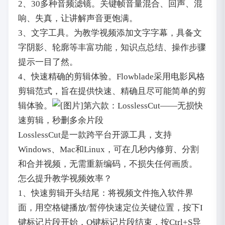
2、30多种音频滤镜。关键帧音量混合、回声、混
响、失真，让讲解声音更饱满。
3、文字工具。为教学视频添加文字字幕，具备文
字阴影、轮廓等丰富功能，知识点总结、操作步骤
提示一目了然。
4、快速精确的剪辑体验。Flowblade采用电影风格
剪辑范式，旨在提供快速、精确且尽可能简单的剪
辑体验。
第六款：LosslessCut——无损快
速剪辑，秒删多余片段
LosslessCut是一款跨平台开源工具，支持
Windows、Mac和Linux，可在几秒内修剪、分割
和合并视频，无需重新编码，不损失任何画质。
怎么提升教学视频效率？
1、快速剪辑开头结尾：将视频文件拖入软件界
面，用空格键播放/暂停快速定位关键位置，按下I
键标记片段开始，O键标记片段结束，按Ctrl+S导