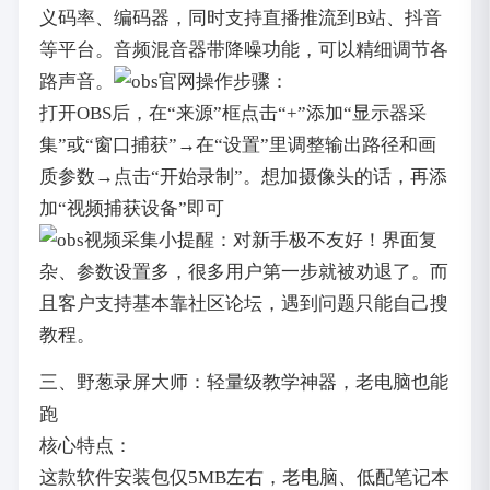
义码率、编码器，同时支持直播推流到B站、抖音
等平台。音频混音器带降噪功能，可以精细调节各
路声音。
操作步骤：
打开OBS后，在“来源”框点击“+”添加“显示器采
集”或“窗口捕获”→在“设置”里调整输出路径和画
质参数→点击“开始录制”。想加摄像头的话，再添
加“视频捕获设备”即可
小提醒：对新手极不友好！界面复
杂、参数设置多，很多用户第一步就被劝退了。而
且客户支持基本靠社区论坛，遇到问题只能自己搜
教程。
三、野葱录屏大师：轻量级教学神器，老电脑也能
跑
核心特点：
这款软件安装包仅5MB左右，老电脑、低配笔记本