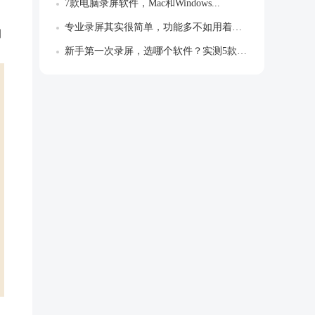
7款电脑录屏软件，Mac和Windows...
专业录屏其实很简单，功能多不如用着顺，别...
钢
新手第一次录屏，选哪个软件？实测5款告诉...