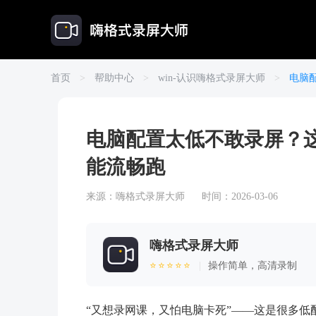
首页
>
帮助中心
>
win-认识嗨格式录屏大师
>
电脑
电脑配置太低不敢录屏？
能流畅跑
来源：
嗨格式录屏大师
时间：2026-03-06
嗨格式录屏大师
⭐⭐⭐⭐⭐
|
操作简单，高清录制
“又想录网课，又怕电脑卡死”——这是很多