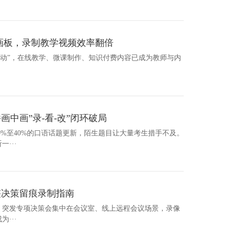
画板，录制教学视频效率翻倍
略行动”，在线教学、微课制作、知识付费内容已成为教师与内
中画”录-看-改”闭环破局
30%至40%的口语话题更新，陌生题目让大量考生措手不及。
···
整决策留痕录制指南
机会议、突发专项决策会集中在会议室、线上远程会议场景，录像
···