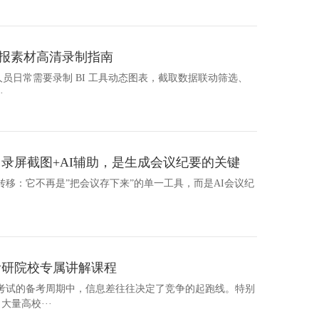
汇报素材高清录制指南
汇报人员日常需要录制 BI 工具动态图表，截取数据联动筛选、
·
：录屏截图+AI辅助，是生成会议纪要的关键
生转移：它不再是”把会议存下来”的单一工具，而是AI会议纪
考研院校专属讲解课程
考试的备考周期中，信息差往往决定了竞争的起跑线。特别
大量高校···