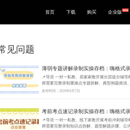
首页
下载
购买
企业版
常见问题
薄弱专题讲解录制实操存档：嗨格式
📌导语 一对一私教、居家家教开展分层提分辅
师需要完整录制重难点专题拆解、典型例题推演、多
发布时间：2026年8月7日
考前考点速记录制实操存档：嗨格式
📌导语 一对一私教、线下家教开展考前冲刺辅导
师需要完整录制知识点拆解、题型解题步骤、公式速