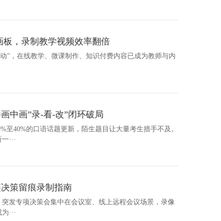
画板，录制教学视频效率翻倍
略行动”，在线教学、微课制作、知识付费内容已成为教师与内
中画”录-看-改”闭环破局
30%至40%的口语话题更新，陌生题目让大量考生措手不及。
···
整决策留痕录制指南
机会议、突发专项决策会集中在会议室、线上远程会议场景，录像
···