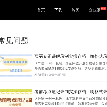
首页
下载
购买
企业版
常见问题
薄弱专题讲解录制实操存档：嗨格式
📌导语 一对一私教、居家家教开展分层提分辅
师需要完整录制重难点专题拆解、典型例题推演、多
发布时间：2026年8月7日
考前考点速记录制实操存档：嗨格式
📌导语 一对一私教、线下家教开展考前冲刺辅导
师需要完整录制知识点拆解、题型解题步骤、公式速