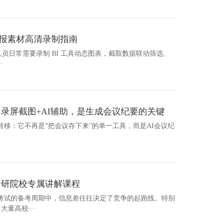
汇报素材高清录制指南
汇报人员日常需要录制 BI 工具动态图表，截取数据联动筛选、
·
：录屏截图+AI辅助，是生成会议纪要的关键
生转移：它不再是”把会议存下来”的单一工具，而是AI会议纪
考研院校专属讲解课程
考试的备考周期中，信息差往往决定了竞争的起跑线。特别
大量高校···