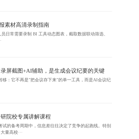
汇报素材高清录制指南
汇报人员日常需要录制 BI 工具动态图表，截取数据联动筛选、
·
：录屏截图+AI辅助，是生成会议纪要的关键
生转移：它不再是”把会议存下来”的单一工具，而是AI会议纪
考研院校专属讲解课程
考试的备考周期中，信息差往往决定了竞争的起跑线。特别
大量高校···