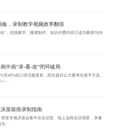
画板，录制教学视频效率翻倍
略行动”，在线教学、微课制作、知识付费内容已成为教师与内
中画”录-看-改”闭环破局
30%至40%的口语话题更新，陌生题目让大量考生措手不及。
···
整决策留痕录制指南
机会议、突发专项决策会集中在会议室、线上远程会议场景，录像
···