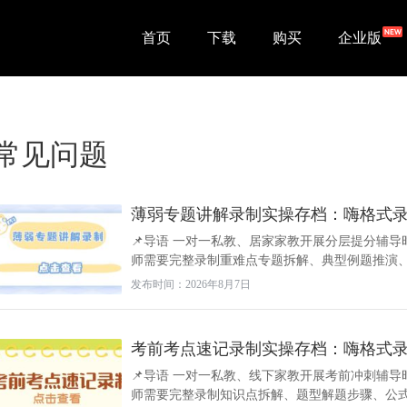
首页
下载
购买
企业版
常见问题
薄弱专题讲解录制实操存档：嗨格式
📌导语 一对一私教、居家家教开展分层提分辅
师需要完整录制重难点专题拆解、典型例题推演、多
发布时间：2026年8月7日
考前考点速记录制实操存档：嗨格式
📌导语 一对一私教、线下家教开展考前冲刺辅导
师需要完整录制知识点拆解、题型解题步骤、公式速