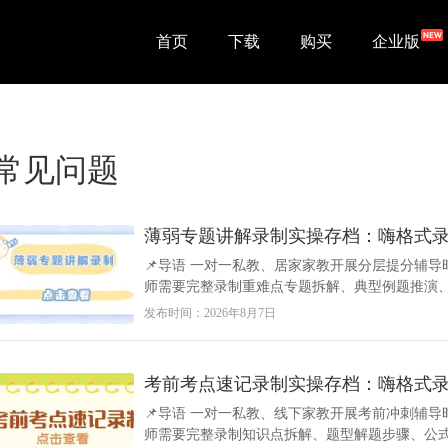
首页
下载
购买
企业版
常见问题
薄弱专题讲解录制实操存档：嗨格式
📌导语 一对一私教、居家家教开展分层提分辅
师需要完整录制重难点专题拆解、典型例题推演、多
发布时间：2026年8月7日
考前考点速记录制实操存档：嗨格式
📌导语 一对一私教、线下家教开展考前冲刺辅导
师需要完整录制知识点拆解、题型解题步骤、公式速