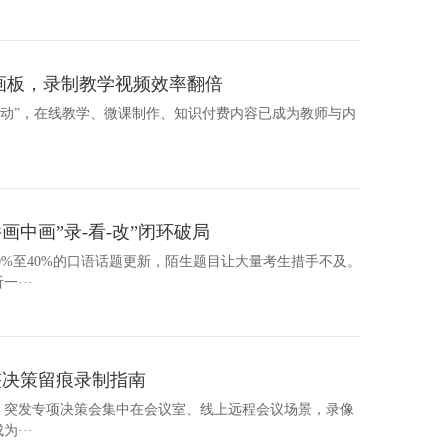
画板，录制教学视频效率翻倍
略行动”，在线教学、微课制作、知识付费内容已成为教师与内
中画”录-看-改”闭环破局
30%至40%的口语话题更新，陌生题目让大量考生措手不及。
···
整决策留痕录制指南
机会议、突发专项决策会集中在会议室、线上远程会议场景，录像
···