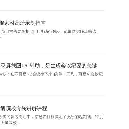
汇报素材高清录制指南
汇报人员日常需要录制 BI 工具动态图表，截取数据联动筛选、
·
：录屏截图+AI辅助，是生成会议纪要的关键
生转移：它不再是”把会议存下来”的单一工具，而是AI会议纪
考研院校专属讲解课程
考试的备考周期中，信息差往往决定了竞争的起跑线。特别
大量高校···