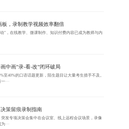
画板，录制教学视频效率翻倍
略行动”，在线教学、微课制作、知识付费内容已成为教师与内
中画”录-看-改”闭环破局
30%至40%的口语话题更新，陌生题目让大量考生措手不及。
···
整决策留痕录制指南
机会议、突发专项决策会集中在会议室、线上远程会议场景，录像
···