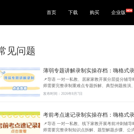
首页
下载
购买
企业版
常见问题
薄弱专题讲解录制实操存档：嗨格式
📌导语 一对一私教、居家家教开展分层提分辅
师需要完整录制重难点专题拆解、典型例题推演、多
发布时间：2026年8月7日
考前考点速记录制实操存档：嗨格式
📌导语 一对一私教、线下家教开展考前冲刺辅导
师需要完整录制知识点拆解、题型解题步骤、公式速