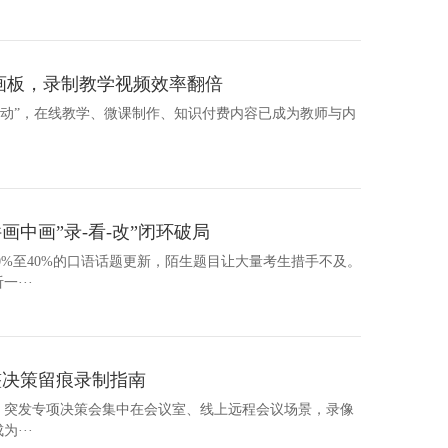
画板，录制教学视频效率翻倍
略行动”，在线教学、微课制作、知识付费内容已成为教师与内
中画”录-看-改”闭环破局
30%至40%的口语话题更新，陌生题目让大量考生措手不及。
···
整决策留痕录制指南
机会议、突发专项决策会集中在会议室、线上远程会议场景，录像
···