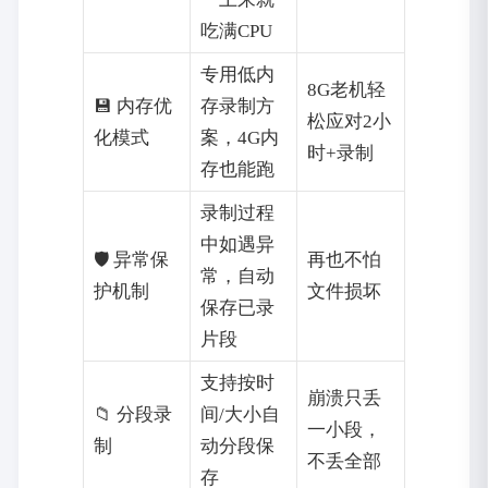
吃满CPU
专用低内
8G老机轻
💾 内存优
存录制方
松应对2小
化模式
案，4G内
时+录制
存也能跑
录制过程
中如遇异
🛡️ 异常保
再也不怕
常，自动
护机制
文件损坏
保存已录
片段
支持按时
崩溃只丢
📁 分段录
间/大小自
一小段，
制
动分段保
不丢全部
存