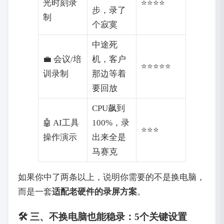
光时刻录
⭐⭐⭐⭐
步，录了
制
个寂寞
中途死
💼 会议/培
机，客户
⭐⭐⭐⭐⭐
训录制
那边等着
要回放
CPU飙到
🤖 AI工具
100%，录
⭐⭐⭐
操作演示
出来全是
马赛克
如果你中了两条以上，说明你需要的不是换电脑，
而是一套
适配老硬件的录屏方案
。
🛠️ 三、不换电脑也能稳录：5个关键设置