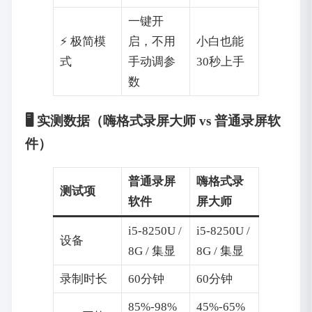
一键开
⚡ 极简模
启，不用
小白也能
式
手动调参
30秒上手
数
🖥️ 实测数据（嗨格式录屏大师 vs 普通录屏软
件）
普通录屏
嗨格式录
测试项
软件
屏大师
i5-8250U /
i5-8250U /
设备
8G / 集显
8G / 集显
录制时长
60分钟
60分钟
85%-98%
45%-65%