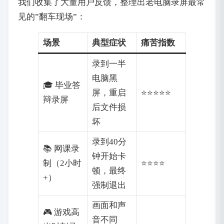
我们收集了大量用户反馈，整理出老电脑录屏最常
见的”翻车现场”：
场景
典型症状
痛苦指数
录到一半
电脑黑
🎓 毕业答
屏，重启
⭐⭐⭐⭐⭐
辩录屏
后文件损
坏
录到40分
📚 网课录
钟开始卡
制（2小时
⭐⭐⭐⭐
顿，最终
+）
强制退出
画面和声
🎮 游戏高
音不同