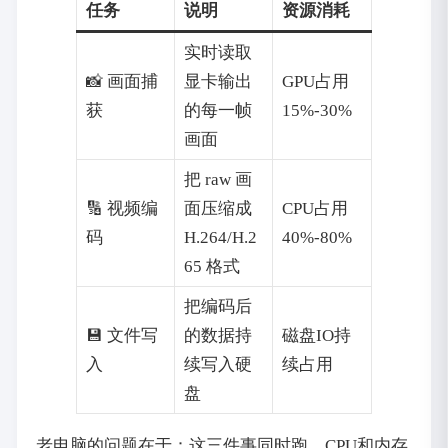
任务
说明
资源消耗
实时读取
📸 画面捕
显卡输出
GPU占用
获
的每一帧
15%-30%
画面
把 raw 画
🔢 视频编
面压缩成
CPU占用
码
H.264/H.2
40%-80%
65 格式
把编码后
💾 文件写
的数据持
磁盘IO持
入
续写入硬
续占用
盘
老电脑的问题在于：这三件事同时跑，CPU和内存