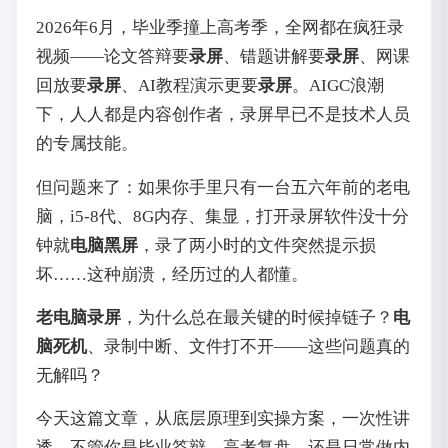
2026年6月，毕业季撞上高考季，全网都在疯狂录
视频——论文答辩要
录屏
、错题讲解要
录屏
、网课
回放要
录屏
、AI教程演示更要
录屏
。AIGC浪潮
下，人人都是内容创作者，录屏早已不是技术人员
的专属技能。
但问题来了：如果你手里只有一台五六年前的老电
脑，i5-8代、8G内存、集显，打开录屏软件没十分
钟就
电脑黑屏
，录了两小时的文件突然提示损
坏……这种崩溃，经历过的人都懂。
老电脑录屏
，为什么总在最关键的时候掉链子？
电
脑死机
、录制中断、文件打不开——这些问题真的
无解吗？
今天这篇文章，从底层原理到实操方案，一次性讲
透。不管你是毕业答辩、高考复盘，还是日常做内