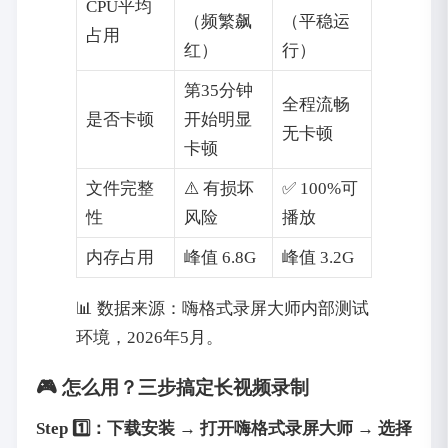
CPU平均
（频繁飙
（平稳运
占用
红）
行）
第35分钟
全程流畅
是否卡顿
开始明显
无卡顿
卡顿
文件完整
⚠️ 有损坏
✅ 100%可
性
风险
播放
内存占用
峰值 6.8G
峰值 3.2G
📊 数据来源：嗨格式录屏大师内部测试
环境，2026年5月。
🎮 怎么用？三步搞定长视频录制
Step 1️⃣：下载安装 → 打开嗨格式录屏大师 → 选择