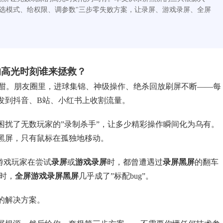
选模式、给权限、调参数"三步零失败方案，让录屏、游戏录屏、全屏
的高光时刻谁来拯救？
战正酣。朋友圈里，进球集锦、神级操作、绝杀回放刷屏不断——每
发到抖音、B站、小红书上收割流量。
困扰了无数玩家的”录制杀手”，让多少精彩操作瞬间化为乌有。
黑屏，只有鼠标在孤独地移动。
游戏玩家在尝试
录屏
或
游戏录屏
时，都曾遭遇过
录屏黑屏
的翻车
时，
全屏游戏录屏黑屏
几乎成了”标配bug”。
的解决方案。