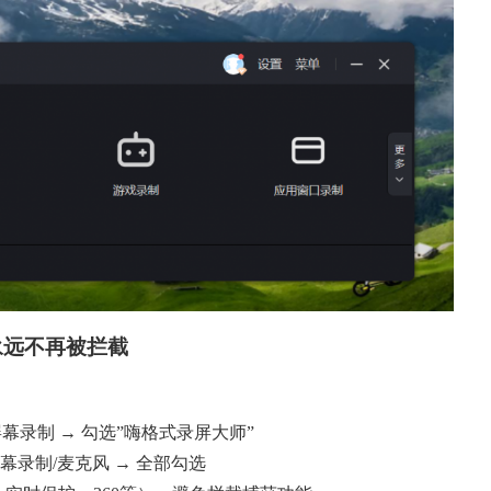
永远不再被拦截
屏幕录制 → 勾选”嗨格式录屏大师”
屏幕录制/麦克风 → 全部勾选