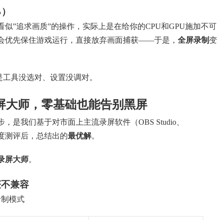
%）
似”追求画质”的操作，实际上是在给你的CPU和GPU施加不可
会优先保住游戏运行，直接放弃画面捕获——于是，
全屏录制
变
是工具没选对、设置没调对。
屏大师，零基础也能告别黑屏
是我们基于对市面上主流录屏软件（OBS Studio、
的深度测评后，总结出的
最优解
。
录屏大师
。
获不兼容
录制模式