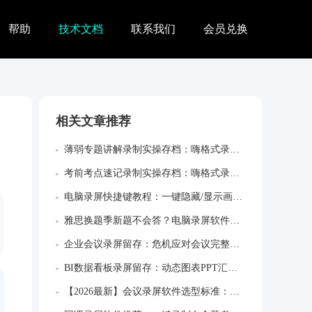
帮助
技术文档
联系我们
会员兑换
相关文章推荐
薄弱专题讲解录制实操存档：嗨格式录屏大师...
考前考点速记录制实操存档：嗨格式录屏大师...
电脑录屏快捷键教程：一键隐藏/显示画板，...
雅思换题季新题不会答？电脑录屏软件画中画...
企业会议录屏留存：危机应对会议完整决策留...
BI数据看板录屏留存：动态图表PPT汇报...
【2026最新】会议录屏软件选型标准：录...