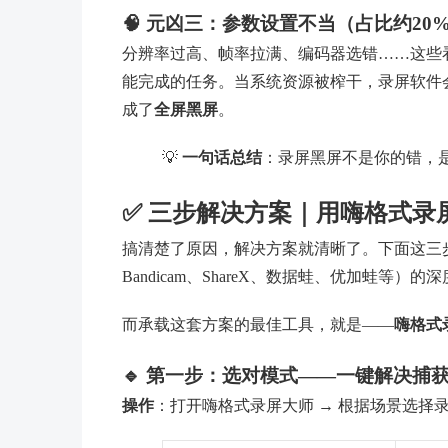
🧠 元凶三：参数设置不当（占比约20
分辨率过高、帧率拉满、编码器选错……这些看
能完成的任务。当系统资源被榨干，录屏软件
成了
全屏黑屏
。
💡
一句话总结
：录屏黑屏不是你的错，
✅ 三步解决方案｜用嗨格式录
搞清楚了原因，解决方案就清晰了。下面这三步，
Bandicam、ShareX、数据蛙、优加蛙等）
而承载这套方案的最佳工具，就是——
嗨格式
🔹 第一步：选对模式——一键解决捕
操作
：打开嗨格式录屏大师 → 根据场景选择