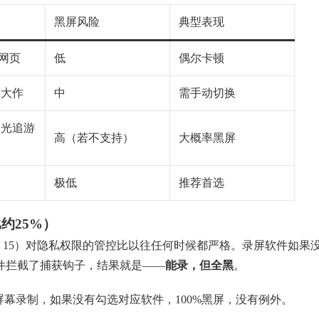
黑屏风险
典型表现
网页
低
偶尔卡顿
A大作
中
需手动切换
、光追游
高（若不支持）
大概率黑屏
极低
推荐首选
约25%）
2、macOS 15）对隐私权限的管控比以往任何时候都严格。录屏软件如果
件拦截了捕获钩子，结果就是——
能录，但全黑
。
屏幕录制，如果没有勾选对应软件，100%黑屏，没有例外。