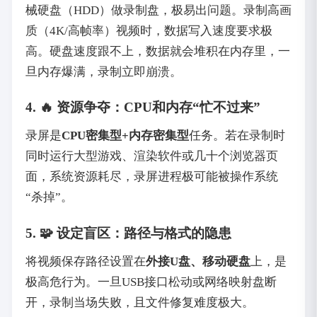
械硬盘（HDD）做录制盘，极易出问题。录制高画
质（4K/高帧率）视频时，数据写入速度要求极
高。硬盘速度跟不上，数据就会堆积在内存里，一
旦内存爆满，录制立即崩溃。
4. 🔥 资源争夺：CPU和内存“忙不过来”
录屏是
CPU密集型+内存密集型
任务。若在录制时
同时运行大型游戏、渲染软件或几十个浏览器页
面，系统资源耗尽，录屏进程极可能被操作系统
“杀掉”。
5. 🧩 设定盲区：路径与格式的隐患
将视频保存路径设置在
外接U盘、移动硬盘
上，是
极高危行为。一旦USB接口松动或网络映射盘断
开，录制当场失败，且文件修复难度极大。