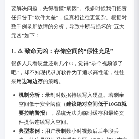
要解决问题，先得看懂“病因”。很多时候我们把责
任归咎于“软件太差”，但真相往往更复杂。根据对
数千例录屏故障的分析，导致中断与损坏的“五大
元凶”如下：
1. ⚠️ 致命元凶：存储空间的“假性充足”
很多人只看硬盘还剩几个G，觉得“录个视频够了
吧”，却不知现代录屏软件为了追求高性能，往往
采用
边写边存
的策略。
机制分析
：录制时数据持续写入硬盘。若剩余
空间低于安全阈值（
建议绝对空间低于10GB就
要拉响警报
），系统无法为临时缓存和最终文
件提供连续写入空间。
典型案例
：用户录制数小时视频后后半段丢