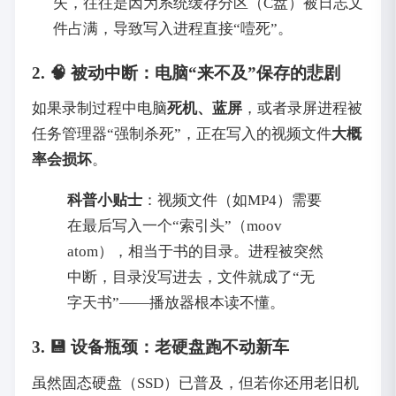
失，往往是因为系统缓存分区（C盘）被日志文
件占满，导致写入进程直接“噎死”。
2. 🧠 被动中断：电脑“来不及”保存的悲剧
如果录制过程中电脑
死机、蓝屏
，或者录屏进程被
任务管理器“强制杀死”，正在写入的视频文件
大概
率会损坏
。
科普小贴士
：视频文件（如MP4）需要
在最后写入一个“索引头”（moov
atom），相当于书的目录。进程被突然
中断，目录没写进去，文件就成了“无
字天书”——播放器根本读不懂。
3. 💾 设备瓶颈：老硬盘跑不动新车
虽然固态硬盘（SSD）已普及，但若你还用老旧机