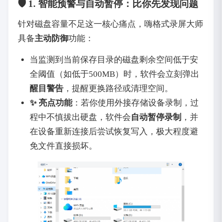
🛡️ 1. 智能预警与自动暂停：比你先发现问题
针对磁盘容量不足这一核心痛点，嗨格式录屏大师
具备
主动防御
功能：
当监测到当前保存目录的磁盘剩余空间低于安
全阈值（如低于500MB）时，软件会立刻弹出
醒目警告
，提醒更换路径或清理空间。
✨ 亮点功能
：若你使用外接存储设备录制，过
程中不慎拔出硬盘，软件会
自动暂停录制
，并
在设备重新连接后尝试恢复写入，极大程度避
免文件直接损坏。