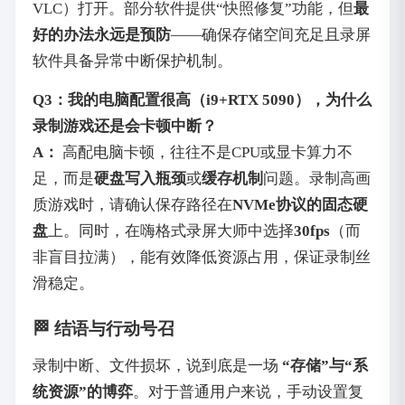
VLC）打开。部分软件提供“快照修复”功能，但
最
好的办法永远是预防
——确保存储空间充足且录屏
软件具备异常中断保护机制。
Q3：我的电脑配置很高（i9+RTX 5090），为什么
录制游戏还是会卡顿中断？
A：
高配电脑卡顿，往往不是CPU或显卡算力不
足，而是
硬盘写入瓶颈
或
缓存机制
问题。录制高画
质游戏时，请确认保存路径在
NVMe协议的固态硬
盘
上。同时，在嗨格式录屏大师中选择
30fps
（而
非盲目拉满），能有效降低资源占用，保证录制丝
滑稳定。
🏁 结语与行动号召
录制中断、文件损坏，说到底是一场
“存储”与“系
统资源”的博弈
。对于普通用户来说，手动设置复