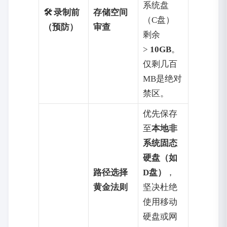
系统盘
🛠️ 录制前
存储空间
（C盘）
（预防）
审查
剩余
>
10GB
。
仅剩几百
MB是绝对
禁区。
优先保存
至
本地非
系统固态
硬盘（如
路径选择
D盘）
，
黄金法则
坚决杜绝
使用移动
硬盘或网