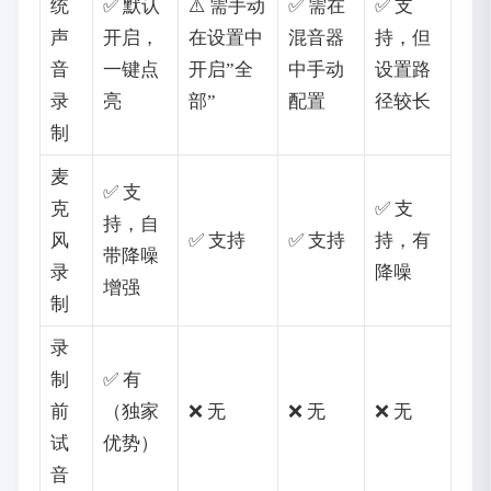
统
✅ 默认
⚠️ 需手动
✅ 需在
✅ 支
声
开启，
在设置中
混音器
持，但
音
一键点
开启”全
中手动
设置路
录
亮
部”
配置
径较长
制
麦
✅ 支
克
✅ 支
持，自
风
✅ 支持
✅ 支持
持，有
带降噪
录
降噪
增强
制
录
制
✅ 有
前
（独家
❌ 无
❌ 无
❌ 无
试
优势）
音