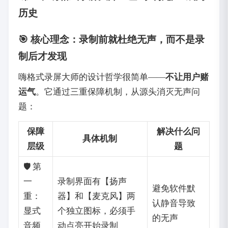
历史
🎯 核心理念：录制前就杜绝无声，而不是录
制后才发现
嗨格式录屏大师的设计哲学很简单——‌
不让用户赌
运气
‌。它通过三重保障机制，从源头消灭无声问
题：
保障
解决什么问
具体机制
层级
题
🛡️ 第
一
录制界面有【扬声
避免软件默
重：
器】和【麦克风】两
认静音导致
显式
个独立图标，必须手
的无声
音频
动点亮开始录制