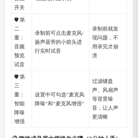
开关
🛡️ 第
二
录制前就发
录制前可点击麦克风/
重：
现问题，不
扬声器旁的小箭头进
音频
用录完才崩
行实时试音
预览
溃
试音
🛡️ 第
过滤键盘
三
声、风扇声
重：
设置中可勾选”麦克风
等背景噪
智能
降噪”和”麦克风增强”
音，让人声
降噪
更清晰
增强