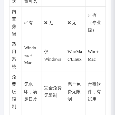
式
量可选
内
✅ 有
置
✅ 有
❌ 无
❌ 无
（专业
剪
级）
辑
适
Windo
用
仅
Win/Ma
Win +
ws +
系
Windows
c/Linux
Mac
Mac
统
免
费
无水
完全免
付费软
完全免费
版
印，满
费无限
件，有
无限制
限
足日常
制
试用
制