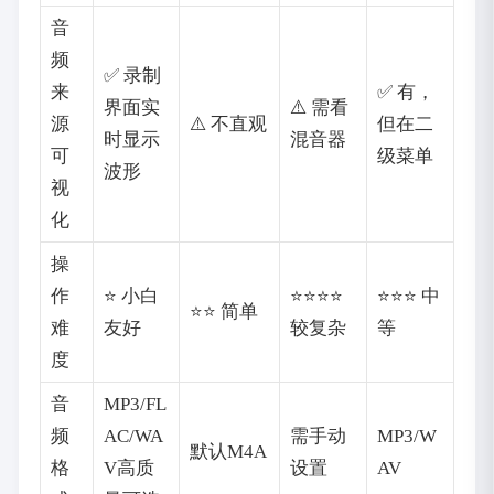
音
频
✅ 录制
来
✅ 有，
界面实
⚠️ 需看
源
⚠️ 不直观
但在二
时显示
混音器
可
级菜单
波形
视
化
操
作
⭐ 小白
⭐⭐⭐⭐
⭐⭐⭐ 中
⭐⭐ 简单
难
友好
较复杂
等
度
音
MP3/FL
频
AC/WA
需手动
MP3/W
默认M4A
格
V高质
设置
AV