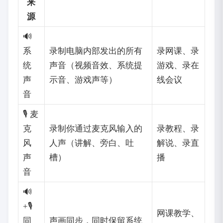
来
源
🔊
系
录制电脑内部发出的所有
录网课、录
统
声音（视频音效、系统提
游戏、录在
声
示音、游戏声等）
线会议
音
🎙️ 麦
克
录制你通过麦克风输入的
录教程、录
风
人声（讲解、旁白、吐
解说、录直
声
槽）
播
音
🔊
+🎙️
网课教学、
同
声画同步，同时保留系统