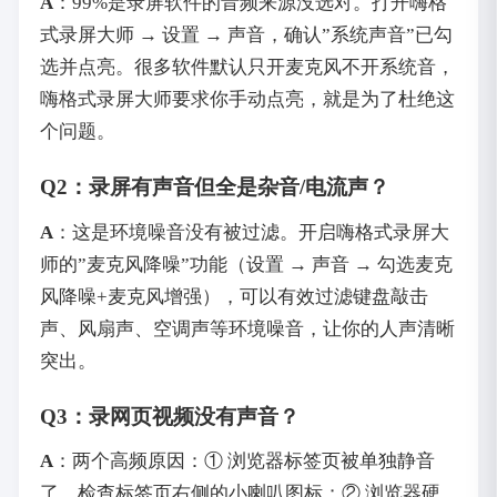
A
‌：99%是录屏软件的音频来源没选对。打开嗨格
式录屏大师 → 设置 → 声音，确认”系统声音”已勾
选并点亮。很多软件默认只开麦克风不开系统音，
嗨格式录屏大师要求你手动点亮，就是为了杜绝这
个问题。
Q2：录屏有声音但全是杂音/电流声？
A
‌：这是环境噪音没有被过滤。开启嗨格式录屏大
师的”麦克风降噪”功能（设置 → 声音 → 勾选麦克
风降噪+麦克风增强），可以有效过滤键盘敲击
声、风扇声、空调声等环境噪音，让你的人声清晰
突出。
Q3：录网页视频没有声音？
A
‌：两个高频原因：① 浏览器标签页被单独静音
了，检查标签页右侧的小喇叭图标；② 浏览器硬