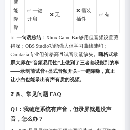
智
能
✅ 一键
❌ 需装
❌ 无
✅ 有
降
开启
插件
噪
📊 ‌
一句话总结
‌：Xbox Game Bar够用但音频设置藏
得深；OBS Studio功能强大但学习曲线陡峭；
Camtasia专业但价格高且试音功能缺失。‌
嗨格式录
屏大师在”音频易用性”上做到了三者都没做到的事
——录制前试音+显式音频开关+一键降噪，真正
让小白也能录出有声有质的视频。
❓ 四、常见问题 FAQ
Q1：我确定系统有声音，但录屏就是没声
音，怎么办？