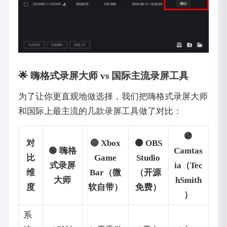
🌟 嗨格式录屏大师 vs 国际主流录屏工具
为了让你更直观地做选择，我们把嗨格式录屏大师
和国际上最主流的几款录屏工具做了对比：
🟣
对
🔵 Xbox
🟠 OBS
🟢 嗨格
Camtas
比
Game
Studio
式录屏
ia（Tec
维
Bar（微
（开源
大师
hSmith
度
软自带）
免费）
）
系