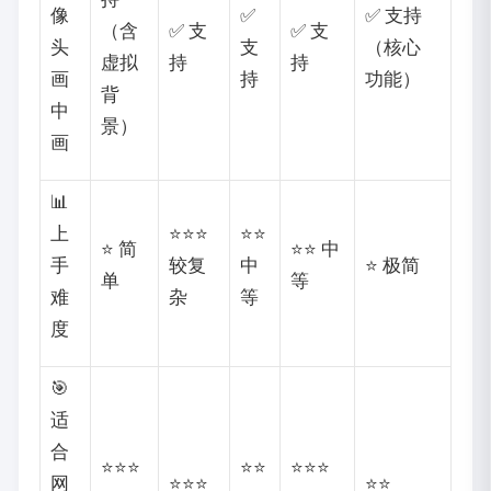
像
✅
✅ 支持
（含
✅ 支
✅ 支
头
支
（核心
虚拟
持
持
画
持
功能）
背
中
景）
画
📊
上
⭐⭐⭐
⭐⭐
⭐ 简
⭐⭐ 中
手
较复
中
⭐ 极简
单
等
难
杂
等
度
🎯
适
合
⭐⭐⭐
⭐⭐
⭐⭐⭐
网
⭐⭐⭐
⭐⭐