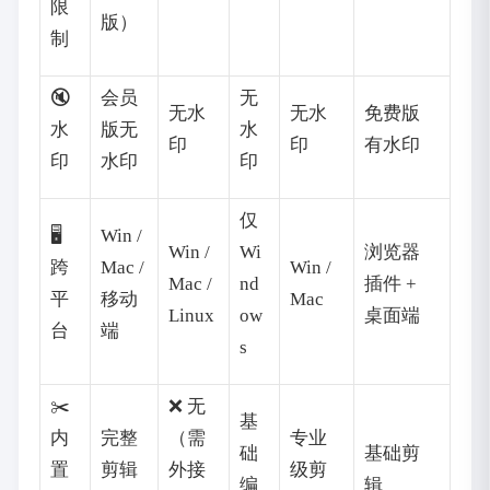
限
版）
制
🔇
会员
无
无水
无水
免费版
水
版无
水
印
印
有水印
印
水印
印
仅
🖥️
Win /
Win /
Wi
浏览器
跨
Mac /
Win /
Mac /
nd
插件 +
平
移动
Mac
Linux
ow
桌面端
台
端
s
✂️
❌ 无
基
内
完整
（需
专业
础
基础剪
置
剪辑
外接
级剪
编
辑