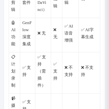
剪
套件
DaVi
辑
辑
辑
nci）
🤖
GenF
✅ AI
AI
low
❌
✅ AI字
❌ 无
语音
功
深度
无
幕生成
增强
能
集成
📋
✅ 支
计
持
✅
✅ 支
❌ 不
❌ 不支
划
（需
支
持
支持
持
录
插
持
制
件）
📹
✅ 支
摄
持