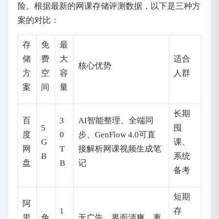
险。根据最新的网课存储评测数据，以下是三种方
案的对比：
存
免
最
储
费
大
适合
核心优势
方
空
容
人群
案
间
量
长期
百
3
AI智能整理、全端同
5
囤
度
0
步、GenFlow 4.0可直
G
课、
网
T
接解析网课视频生成笔
B
系统
盘
B
记
备考
短期
阿
1
存
里
免
无广告、界面清爽、离