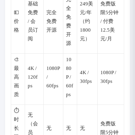
基础
249美
免费版
全
💵
免费
完全
元/年
限5分钟
免
价
/ 会
免费
（约
/ 付费
费
格
员订
开源
1800
12.5美
开
阅
元）
元/月
源
🎨
10
最
4K /
1080P
80
4K /
1080P /
高
120f
/
P /
30fps
30fps
画
ps
60fps
60f
质
ps
⏱️
无
时
（会
免费版
长
无
无
无
员
限5分钟