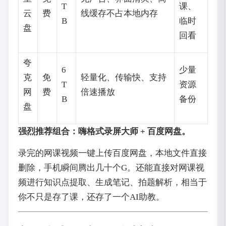
T
课、
云
费
线缓存不占本地内存
B
临时
盘
回看
夸
6
少量
克
免
轻量化、传输快、支持
T
资源
网
费
倍速播放
B
备份
盘
强烈推荐组合：嗨格式录屏大师 + 百度网盘。
录完的网课视频一键上传百度网盘，本地文件直接
删除，手机瞬间腾出几十个G。还能直接对网课视
频进行知识点提取、生成笔记、拍题解析，相当于
你不只是存了课，还存了一个AI助教。