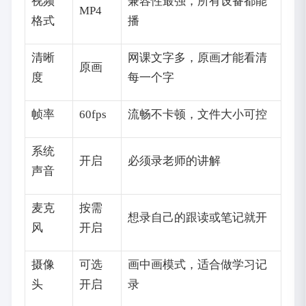
视频
兼容性最强，所有设备都能
MP4
格式
播
清晰
网课文字多，原画才能看清
原画
度
每一个字
帧率
60fps
流畅不卡顿，文件大小可控
系统
开启
必须录老师的讲解
声音
麦克
按需
想录自己的跟读或笔记就开
风
开启
摄像
可选
画中画模式，适合做学习记
头
开启
录