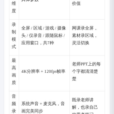
维
价值
度
录
全屏 / 区域 / 游戏 / 摄像
网课录全屏，
制
头 / 仅录音 / 跟随鼠标 /
素材录区域，
模
应用窗口，共7种
灵活切换
式
最
老师PPT上的每
高
4K分辨率 + 120fps帧率
个字都清清楚
画
楚
质
音
既录老师讲
频
系统声音 + 麦克风，音
解，也录自己
录
画完美同步