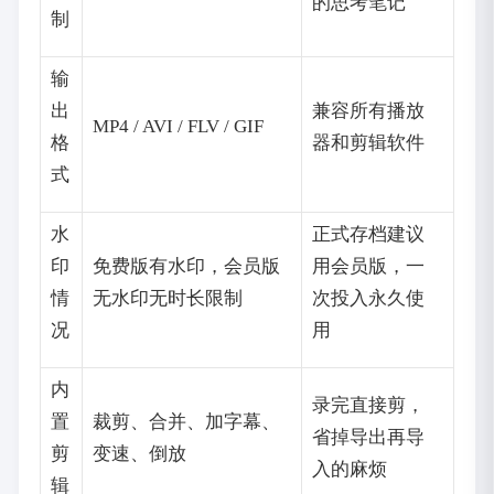
的思考笔记
制
输
出
兼容所有播放
MP4 / AVI / FLV / GIF
格
器和剪辑软件
式
水
正式存档建议
印
免费版有水印，会员版
用会员版，一
情
无水印无时长限制
次投入永久使
况
用
内
录完直接剪，
置
裁剪、合并、加字幕、
省掉导出再导
剪
变速、倒放
入的麻烦
辑