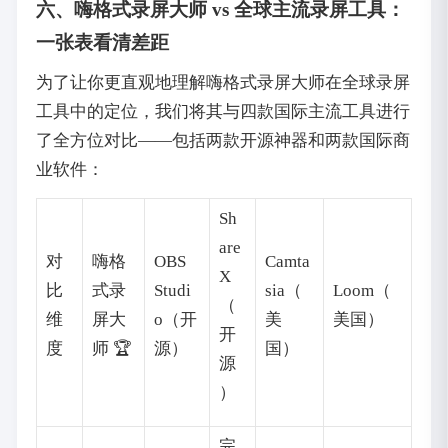
六、嗨格式录屏大师 vs 全球主流录屏工具：
一张表看清差距
为了让你更直观地理解嗨格式录屏大师在全球录屏
工具中的定位，我们将其与四款国际主流工具进行
了全方位对比——包括两款开源神器和两款国际商
业软件：
Sh
are
对
嗨格
OBS
Camta
X
比
式录
Studi
sia（
Loom（
（
维
屏大
o（开
美
美国）
开
度
师 🏆
源）
国）
源
）
完