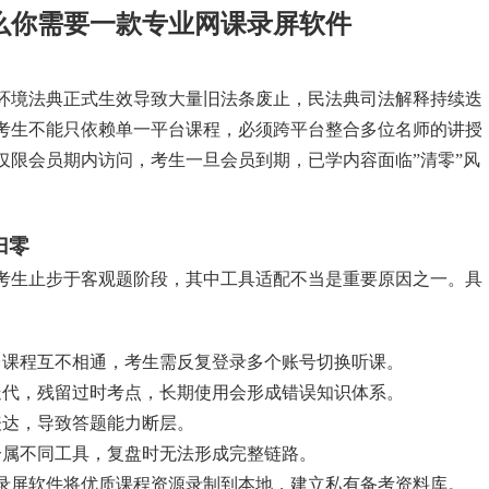
什么你需要一款专业网课录屏软件
。环境法典正式生效导致大量旧法条废止，民法典司法解释持续迭
考生不能只依赖单一平台课程，必须跨平台整合多位名师的讲授
仅限会员期内访问，考生一旦会员到期，已学内容面临”清零”风
归零
考生止步于客观题阶段，其中工具适配不当是重要原因之一。具
台课程互不相通，考生需反复登录多个账号切换听课。
迭代，残留过时考点，长期使用会形成错误知识体系。
表达，导致答题能力断层。
分属不同工具，复盘时无法形成完整链路。
录屏软件将优质课程资源录制到本地，建立私有备考资料库。