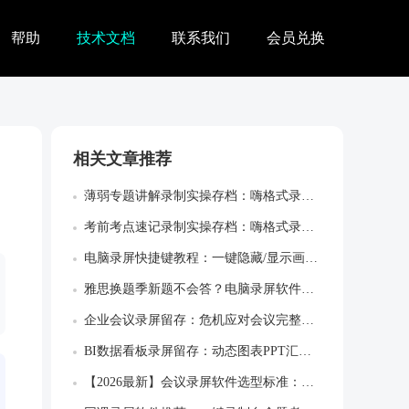
帮助
技术文档
联系我们
会员兑换
相关文章推荐
薄弱专题讲解录制实操存档：嗨格式录屏大师...
考前考点速记录制实操存档：嗨格式录屏大师...
电脑录屏快捷键教程：一键隐藏/显示画板，...
雅思换题季新题不会答？电脑录屏软件画中画...
企业会议录屏留存：危机应对会议完整决策留...
BI数据看板录屏留存：动态图表PPT汇报...
【2026最新】会议录屏软件选型标准：录...