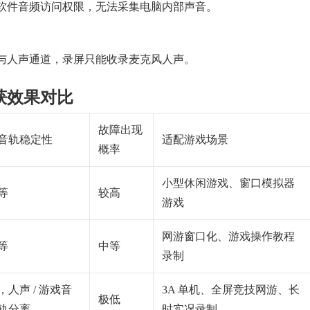
软件音频访问权限，无法采集电脑内部声音。
与人声通道，录屏只能收录麦克风人声。
获效果对比
故障出现
音轨稳定性
适配游戏场景
概率
小型休闲游戏、窗口模拟器
等
较高
游戏
网游窗口化、游戏操作教程
等
中等
录制
，人声 / 游戏音
3A 单机、全屏竞技网游、长
极低
轨分离
时实况录制