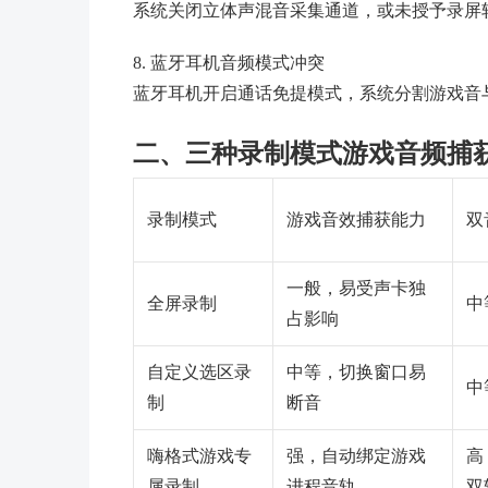
系统关闭立体声混音采集通道，或未授予录屏
8. 蓝牙耳机音频模式冲突
蓝牙耳机开启通话免提模式，系统分割游戏音
二、三种录制模式游戏音频捕
录制模式
游戏音效捕获能力
双
一般，易受声卡独
全屏录制
中
占影响
自定义选区录
中等，切换窗口易
中
制
断音
嗨格式游戏专
强，自动绑定游戏
高
属录制
进程音轨
双