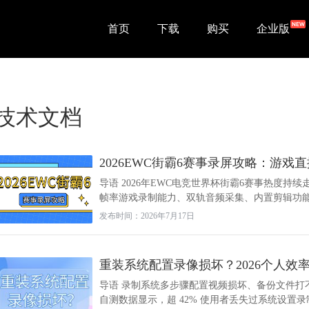
首页
下载
购买
企业版
技术文档
2026EWC街霸6赛事录屏攻略：游
导语 2026年EWC电竞世界杯街霸6赛事热度
帧率游戏录制能力、双轨音频采集、内置剪辑功能与
发布时间：2026年7月17日
重装系统配置录像损坏？2026个人效
导语 录制系统多步骤配置视频损坏、备份文件打不
自测数据显示，超 42% 使用者丢失过系统设置录制