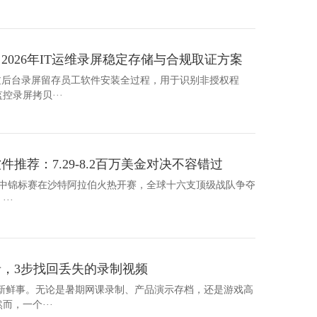
026年IT运维录屏稳定存储与合规取证方案
通过后台录屏留存员工软件安装全过程，用于识别非授权程
录屏拷贝···
件推荐：7.29-8.2百万美金对决不容错过
先锋2季中锦标赛在沙特阿拉伯火热开赛，全球十六支顶级战队争夺
··
，3步找回丢失的录制视频
不是新鲜事。无论是暑期网课录制、产品演示存档，还是游戏高
，一个···