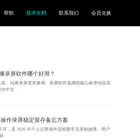
帮助
技术文档
联系我们
会员兑换
戏直播录屏软件哪个好用？
持续走高，玩家录屏需求激增。录屏软件选择的核心标准包括高
中文···
率操作录屏稳定留存备忘方案
开，是 2026 年个人记录操作流程最常见录制故障。用户
···