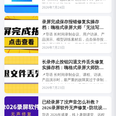
两支劲旅狭路相逢，亿万观众屏息以待。
2026年7月24日
团战逆转、极限翻盘、五杀收割——···
录屏完成保存报错修复实操存
档：嗨格式录屏大师「无法写入
文件/保存失败」完整故障处理手
📌导语 长时间录制会议、用户访谈、产
册
品演示、模型训练素材后，点击保存按钮
弹出无法写入文件、保存失败提示，整段
2026年7月23日
录制视频无法导出，几小时录制内容直接
作废，是···
长录停止按钮闪退文件丢失修复
实操存档：嗨格式录屏大师防录
制崩溃完整实操手册
📌导语 长时间录制会议、课程、访谈、
产品演示时，最严重的故障莫过于录制数
小时后点击停止按钮，录屏软件直接闪
2026年7月23日
退，全部录制素材无法保存、全盘丢失。
大量用户反···
已经录屏了没声音怎么补救？
2026录屏软件无声修复+防坑设置
全攻略
导语 2026年盛夏，线上暑期课堂、远程