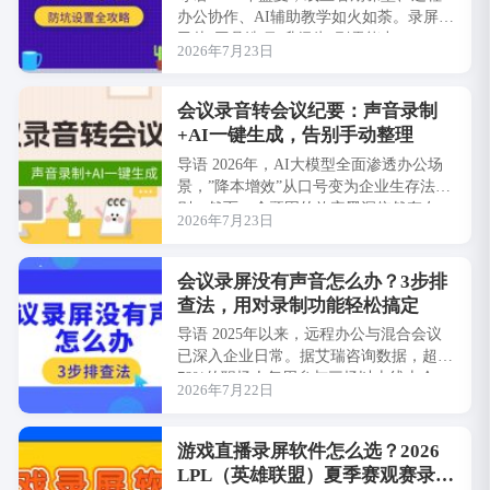
办公协作、AI辅助教学如火如荼。录屏，
已从”工具选项”升级为”刚需能力&#8···
2026年7月23日
会议录音转会议纪要：声音录制
+AI一键生成，告别手动整理
导语 2026年，AI大模型全面渗透办公场
景，”降本增效”从口号变为企业生存法
则。然而一个顽固的效率黑洞依然存在：
2026年7月23日
会议录音转会议···
会议录屏没有声音怎么办？3步排
查法，用对录制功能轻松搞定
导语 2025年以来，远程办公与混合会议
已深入企业日常。据艾瑞咨询数据，超过
78%的职场人每周参与三场以上线上会
2026年7月22日
议，录屏留档需求持续攀升。然而，大量
用户···
游戏直播录屏软件怎么选？2026
LPL（英雄联盟）夏季赛观赛录制