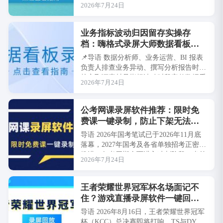
2026年7月24日
丢失用户真实语气、隐性诉求、情绪反
馈，出现需求···
业务指标波动归因留存实操存
档：嗨格式录屏大师数据看板录
制实操手册
📌导语 数据分析师、业务运营、BI 报表
负责人排查业务异动、撰写分析报告时，
核心取证素材是指标波动时段完整数据看
2026年7月24日
板画面，用于回溯异常拐点、对比前后数
据变···
公考网课录屏软件推荐：限时免
费课一键录制，防止下架无法回
看
导语 2026年国考笔试已于2026年11月底
落幕，2027年国考及各省单独招考正密集
推进，备考周期全面进入冲刺阶段。当前
2026年7月24日
各大公考培训平台频繁推出限时免···
王者荣耀世界冠军杯名场面记不
住？游戏直播录屏软件一键回放
无遗憾
导语 2026年8月16日，王者荣耀世界冠军
杯（KCC）总决赛即将打响，TS与DYG