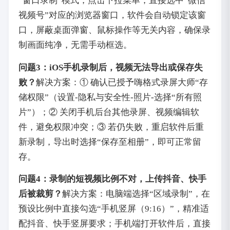
“窗口录制”模式，点击下拉菜单，直接选中“微信
视频号”对应的浏览器窗口，软件会自动锁定该窗
口，屏蔽桌面弹窗、鼠标操作等无关内容，确保录
制画面纯净，无需手动框选。
问题3：iOS手机录制后，视频无法导出或保存失
败？
解决方案：① 确认已授予嗨格式录屏大师“存
储权限”（设置-隐私与安全性-照片-选择“所有照
片”）；② 关闭手机后台其他录屏、视频编辑软
件，避免权限冲突；③ 若仍失败，重启软件后重
新录制，导出时选择“保存至相册”，即可正常留
存。
问题4：录制的短视频比例不对，上传抖音、快手
后被裁剪？
解决方案：电脑端选择“区域录制”，在
预设比例中直接勾选“手机竖屏（9:16）”，精准适
配抖音、快手竖屏要求；手机端打开软件后，直接