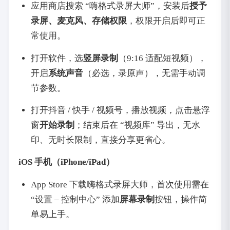
应用商店搜索 “嗨格式录屏大师”，安装后
授予
录屏、麦克风、存储权限
，权限开启后即可正
常使用。
打开软件，选
竖屏录制
（9:16 适配短视频），
开启
系统声音
（必选，录原声），无需手动调
节参数。
打开抖音 / 快手 / 视频号，播放视频，点击悬浮
窗
开始录制
；结束后在 “视频库” 导出，无水
印、无时长限制，直接分享更省心。
iOS 手机（iPhone/iPad）
App Store 下载嗨格式录屏大师，首次使用需在
“设置 – 控制中心” 添加
屏幕录制
按钮，操作简
单易上手。