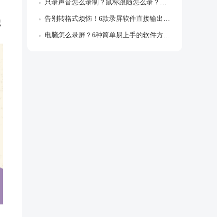
只录声音怎么录制？鼠标跟随怎么录？解锁专...
告别转格式烦恼！6款录屏软件直接输出MP...
拟
电脑怎么录屏？6种简单易上手的软件方法推...