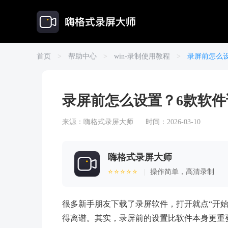
首页
>
帮助中心
>
win-录制使用教程
>
录屏前怎么
录屏前怎么设置？6款软
来源：
嗨格式录屏大师
时间：2026-03-10
嗨格式录屏大师
⭐⭐⭐⭐⭐
|
操作简单，高清录制
很多新手朋友下载了录屏软件，打开就点“开
得离谱。其实，录屏前的设置比软件本身更重