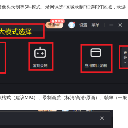
像头录制等5种模式。录网课选“区域录制”框选PPT区域，录游
频格式（建议MP4）、录制画质（标清/高清/原画）、帧率（一般