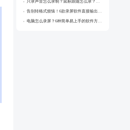
只录声音怎么录制？鼠标跟随怎么录？解锁专...
告别转格式烦恼！6款录屏软件直接输出MP...
电脑怎么录屏？6种简单易上手的软件方法推...