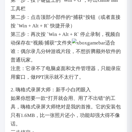
第一步：按下键盘上的 `Win + G`，呼出Game Bar
工具栏
第二步：点击顶部小部件的“捕获”按钮（或者直接
按 `Win + Alt + R` 快捷开录）
第三步：再次按 `Win + Alt + R` 停止录制，视频自
动保存在“视频/捕获”文件夹
适合
谁：偶尔录几分钟游戏片段，不想折腾额外软件的
普通玩家。
注意：它录不了电脑桌面和文件管理器，只能录应
用窗口，做PPT演示就不太行了。
2. 嗨格式录屏大师：新手小白闭眼入
如果你想要一款“打开就会用、用了不出错”的工
具，嗨格式录屏大师绝对是我的首推。它的安装包
只有1.6MB，比一张照片还小，功能却强大得不像
话。