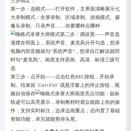
三步搞定：
第一步：选模式——打开软件，主界面清晰展示七
大录制模式：全屏录制、区域录制、游戏模式、摄
像头录制、只录声音……你要哪种点哪种
第二步：调设置——声音选
项摆在明面上，系统声音、麦克风分开勾选，想录
电脑内部音频就勾“系统声音”，想录自己解说就同
时勾“麦克风”。画质支持原画、高清、标清三级可
选
第三步：点开始——点击红色REC按钮，开始录
制。结束按 `Ctrl+F10` 或悬浮窗上的停止按钮，视
频自动保存
亮点功能：鼠标
轨迹可以高亮显示，录制教程时观众能跟上你的操
作；支持实时标注，边录边画重点；还内置了基础
剪辑功能，录完就能剪掉头尾。