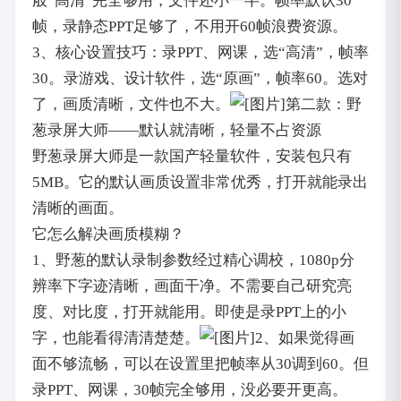
般“高清”完全够用，文件还小一半。帧率默认30
帧，录静态PPT足够了，不用开60帧浪费资源。
3、核心设置技巧：录PPT、网课，选“高清”，帧率
30。录游戏、设计软件，选“原画”，帧率60。选对
了，画质清晰，文件也不大。
第二款：野
葱录屏大师——默认就清晰，轻量不占资源
野葱录屏大师是一款国产轻量软件，安装包只有
5MB。它的默认画质设置非常优秀，打开就能录出
清晰的画面。
它怎么解决画质模糊？
1、野葱的默认录制参数经过精心调校，1080p分
辨率下字迹清晰，画面干净。不需要自己研究亮
度、对比度，打开就能用。即使是录PPT上的小
字，也能看得清清楚楚。
2、如果觉得画
面不够流畅，可以在设置里把帧率从30调到60。但
录PPT、网课，30帧完全够用，没必要开更高。