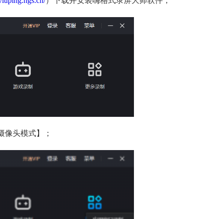
//luping.hgs.cn/
）下载并安装嗨格式录屏大师软件；
摄像头模式】；