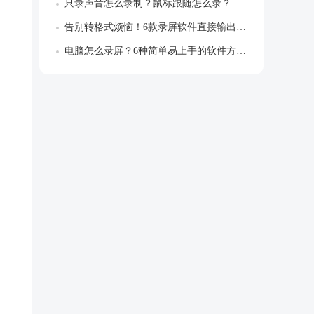
只录声音怎么录制？鼠标跟随怎么录？解锁专...
告别转格式烦恼！6款录屏软件直接输出MP...
电脑怎么录屏？6种简单易上手的软件方法推...