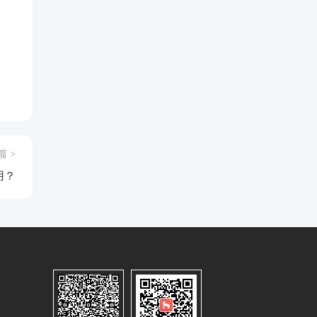
篇 >
用？