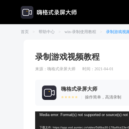
首页
>
帮助中心
>
win-录制使用教程
>
录制游戏视
录制游戏视频教程
来源：
嗨格式录屏大师
时间：2021-04-01
嗨格式录屏大师
⭐⭐⭐⭐⭐
|
操作简单，高清录制
视
Media error: Format(s) not supported or source(s) not
频
下载文件: https://app.vod.auntec.cn/video/5d6ba30-178a4fce23e