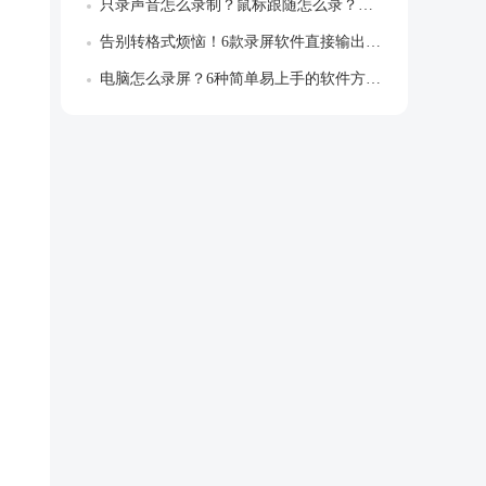
只录声音怎么录制？鼠标跟随怎么录？解锁专...
告别转格式烦恼！6款录屏软件直接输出MP...
电脑怎么录屏？6种简单易上手的软件方法推...