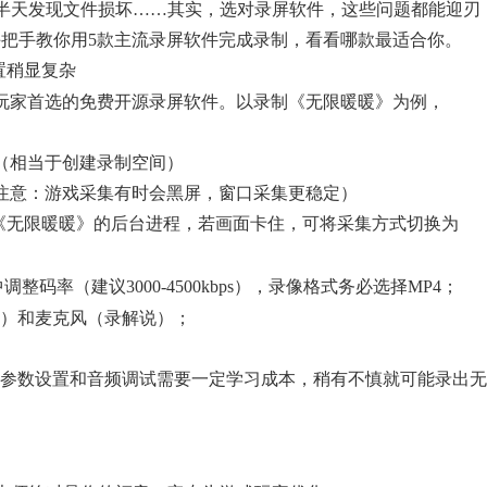
半天发现文件损坏……其实，选对录屏软件，这些问题都能迎刃
，手把手教你用5款主流录屏软件完成录制，看看哪款最适合你。
置稍显复杂
re）是许多资深玩家首选的免费开源录屏软件。以录制《无限暖暖》为例，
景（相当于创建录制空间）
集”（注意：游戏采集有时会黑屏，窗口采集更稳定）
《无限暖暖》的后台进程，若画面卡住，可将采集方式切换为
调整码率（建议3000-4500kbps），录像格式务必选择MP4；
音）和麦克风（录解说）；
，参数设置和音频调试需要一定学习成本，稍有不慎就可能录出无