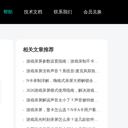
帮助
技术文档
联系我们
会员兑换
相关文章推荐
游戏录屏参数设置指南：游戏录制不卡顿不掉...
游戏录屏没有声音？系统音/麦克风双轨设置...
N卡录制详解，嗨格式录屏大师解锁全场景专...
2026游戏录屏模式使用指南，解决游戏录...
游戏录屏解说声音太小了？声音被特效声盖住...
游戏录屏，显卡怎么选？N卡A卡用户看过来
游戏高光时刻录屏怎么录？这几款软件不卡顿...