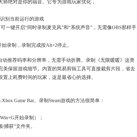
屏大师绝对是你的福音。它专为游戏玩家优化，
动识别当前运行的游戏
可一键开启“同时录制麦克风”和“系统声音”，无需像OBS那样手
开始录制，录制完成按Alt+2停止。
置自动推荐码率和分辨率，无需手动折腾。录制《无限暖暖》这类
制，能完美保留游戏细节。内置的简易剪辑工具可直接裁剪片段，省去
设置上耗费时间的玩家，这是最省心的选择。
ox Game Bar。录制Steam游戏的方法很简单：
Win+G开始录制）；
/捕获”文件夹。