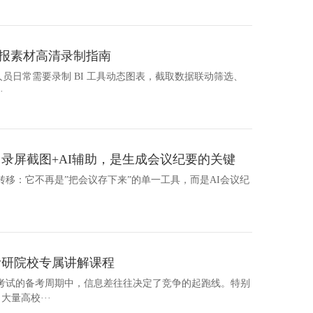
汇报素材高清录制指南
汇报人员日常需要录制 BI 工具动态图表，截取数据联动筛选、
·
：录屏截图+AI辅助，是生成会议纪要的关键
生转移：它不再是”把会议存下来”的单一工具，而是AI会议纪
考研院校专属讲解课程
考试的备考周期中，信息差往往决定了竞争的起跑线。特别
大量高校···