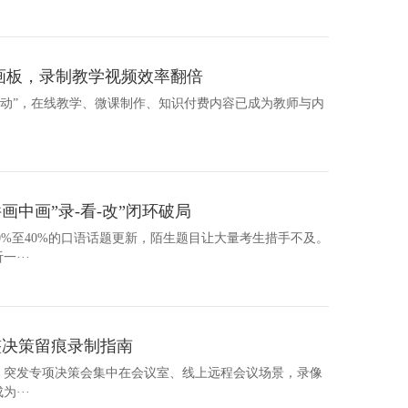
画板，录制教学视频效率翻倍
略行动”，在线教学、微课制作、知识付费内容已成为教师与内
中画”录-看-改”闭环破局
30%至40%的口语话题更新，陌生题目让大量考生措手不及。
···
整决策留痕录制指南
机会议、突发专项决策会集中在会议室、线上远程会议场景，录像
···