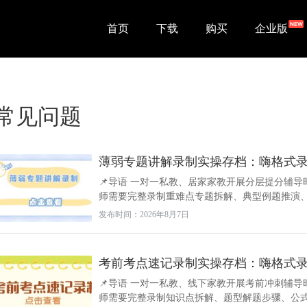
首页
下载
购买
企业版
常见问题
薄弱专题讲解录制实操存档：嗨格式
📌导语 一对一私教、居家家教开展分层提分辅
师需要完整录制重难点专题拆解、典型例题推演、多
发布时间：2026年8月7日
考前考点速记录制实操存档：嗨格式
📌导语 一对一私教、线下家教开展考前冲刺辅导
师需要完整录制知识点拆解、题型解题步骤、公式速