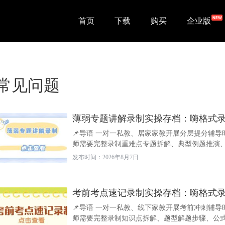
首页
下载
购买
企业版
常见问题
薄弱专题讲解录制实操存档：嗨格式
📌导语 一对一私教、居家家教开展分层提分辅
师需要完整录制重难点专题拆解、典型例题推演、多
发布时间：2026年8月7日
考前考点速记录制实操存档：嗨格式
📌导语 一对一私教、线下家教开展考前冲刺辅导
师需要完整录制知识点拆解、题型解题步骤、公式速