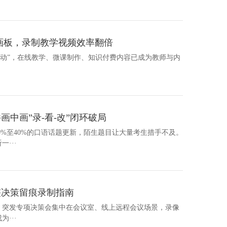
画板，录制教学视频效率翻倍
略行动”，在线教学、微课制作、知识付费内容已成为教师与内
中画”录-看-改”闭环破局
30%至40%的口语话题更新，陌生题目让大量考生措手不及。
···
整决策留痕录制指南
机会议、突发专项决策会集中在会议室、线上远程会议场景，录像
···