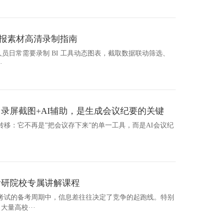
汇报素材高清录制指南
汇报人员日常需要录制 BI 工具动态图表，截取数据联动筛选、
·
：录屏截图+AI辅助，是生成会议纪要的关键
生转移：它不再是”把会议存下来”的单一工具，而是AI会议纪
考研院校专属讲解课程
考试的备考周期中，信息差往往决定了竞争的起跑线。特别
大量高校···