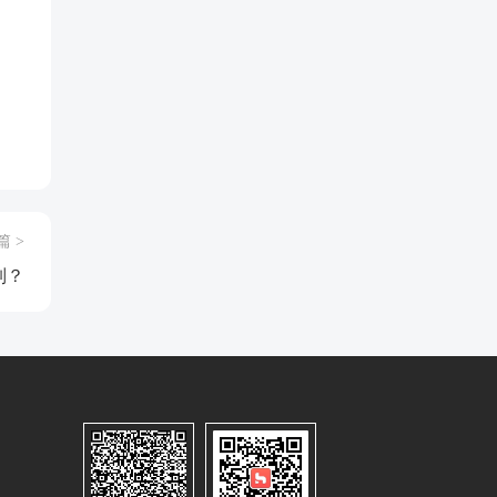
篇 >
制？