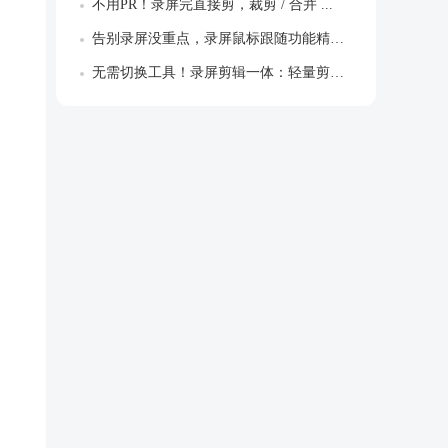
不用PR！录屏完直接剪，裁剪 / 合并 ...
告别录屏没重点，录屏鼠标跟随功能精准聚焦...
无需切换工具！录屏剪辑一体：轻量剪辑+字...
，