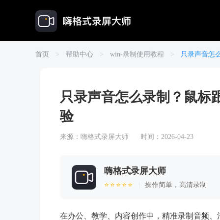
首页
>
帮助中心
>
win-录制使用教程
>
只录声音怎
只录声音怎么录制？鼠标
验
来源：
嗨格式录屏大师
时间：2026-04-23
嗨格式录屏大师
⭐⭐⭐⭐⭐
|
操作简单，高清录制
在办公、教学、内容创作中，精准录制音频、