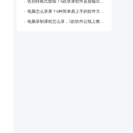
告别转格式烦恼！6款录屏软件直接输出MP...
电脑怎么录屏？6种简单易上手的软件方法推...
电脑录制课程怎么录，5款软件让线上教学事...
不